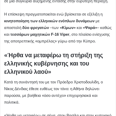
σε μια συγκυρία αυξημένης έντασης στην ευρύτερη περιοχή.
Η επίσκεψη πραγματοποιείται ενώ βρίσκεται σε εξέλιξη η
κινητοποίηση των ελληνικών ενόπλων δυνάμεων
με
αποστολή
δύο φρεγατών
–των
«Κίμων»
και
«Ψαρά»
– καθώς
και
τεσσάρων μαχητικών F-16 Viper
, στο πλαίσιο ενίσχυσης
της αποτρεπτικής «ομπρέλας» γύρω από την Κύπρο.
«Ήρθα να μεταφέρω τη στήριξη της
ελληνικής κυβέρνησης και του
ελληνικού λαού»
Κατά τη συνάντησή του με τον Πρόεδρο Χριστοδουλίδη, ο
Νίκος Δένδιας έθεσε ευθέως τον τόνο: η Αθήνα δηλώνει
παρούσα, με βοήθεια «όσο αντέχει» επιχειρησιακά και
πολιτικά.
«Ήρθα να μεταφέρω σε σένα, στον Βασίλη και στον κυπριακό