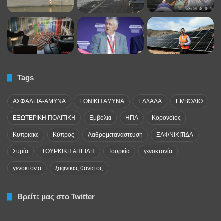
Tags
ΑΣΦΑΛΕΙΑ-ΑΜΥΝΑ
ΕΘΝΙΚΗ ΑΜΥΝΑ
ΕΛΛΑΔΑ
ΕΜΒΌΛΙΟ
ΕΞΩΤΕΡΙΚΗ ΠΟΛΙΤΙΚΗ
Εμβόλια
ΗΠΑ
Κορονοϊός
Κυπριακό
Κύπρος
Λαθρομετανάστευση
ΞΑΦΝΙΚΙΤΙΔΑ
Συρία
ΤΟΥΡΚΙΚΗ ΑΠΕΙΛΗ
Τουρκία
γενοκτονία
γενοκτονια
ξαφνικος θανατος
Βρείτε μας στο Twitter