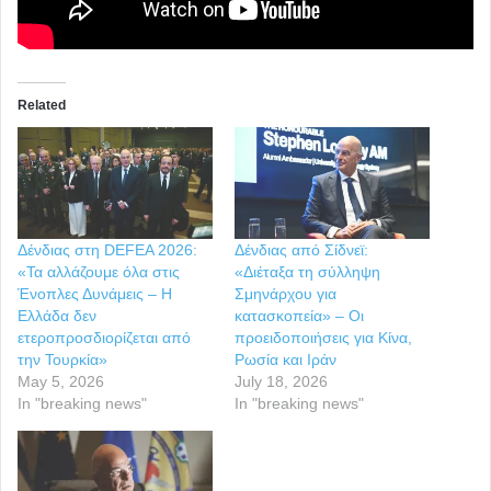
Related
Δένδιας στη DEFEA 2026:
Δένδιας από Σίδνεϊ:
«Τα αλλάζουμε όλα στις
«Διέταξα τη σύλληψη
Ένοπλες Δυνάμεις – Η
Σμηνάρχου για
Ελλάδα δεν
κατασκοπεία» – Οι
ετεροπροσδιορίζεται από
προειδοποιήσεις για Κίνα,
την Τουρκία»
Ρωσία και Ιράν
May 5, 2026
July 18, 2026
In "breaking news"
In "breaking news"