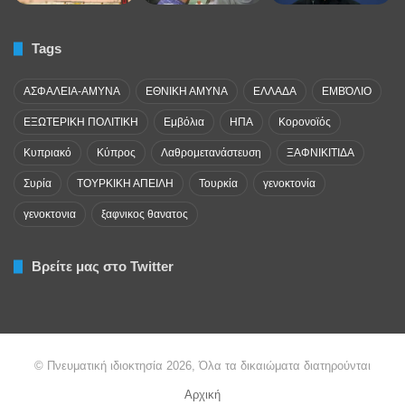
Tags
ΑΣΦΑΛΕΙΑ-ΑΜΥΝΑ
ΕΘΝΙΚΗ ΑΜΥΝΑ
ΕΛΛΑΔΑ
ΕΜΒΌΛΙΟ
ΕΞΩΤΕΡΙΚΗ ΠΟΛΙΤΙΚΗ
Εμβόλια
ΗΠΑ
Κορονοϊός
Κυπριακό
Κύπρος
Λαθρομετανάστευση
ΞΑΦΝΙΚΙΤΙΔΑ
Συρία
ΤΟΥΡΚΙΚΗ ΑΠΕΙΛΗ
Τουρκία
γενοκτονία
γενοκτονια
ξαφνικος θανατος
Βρείτε μας στο Twitter
© Πνευματική ιδιοκτησία 2026, Όλα τα δικαιώματα διατηρούνται
Αρχική