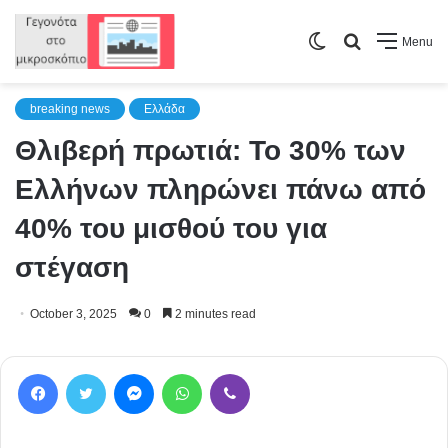
Switch
Search
Menu
skin
for
breaking news
Ελλάδα
Θλιβερή πρωτιά: Το 30% των
Ελλήνων πληρώνει πάνω από
40% του μισθού του για
στέγαση
October 3, 2025
0
2 minutes read
Facebook
Twitter
Messenger
WhatsApp
Viber