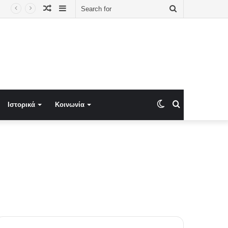
Random
Sidebar
Search
Article
for
Switch
Search
Ιστορικά
Κοινωνία
skin
for