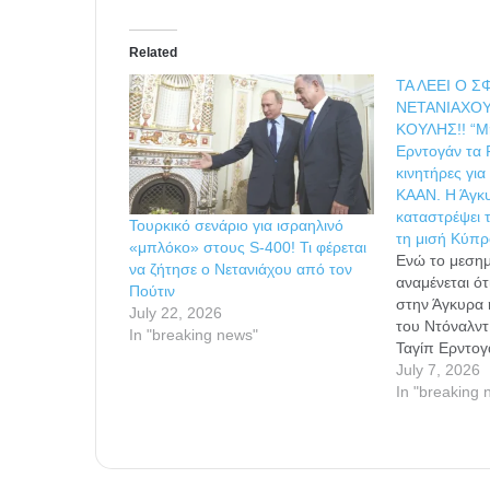
Related
ΤΑ ΛΕΕΙ Ο 
ΝΕΤΑΝΙΑΧΟΥ
ΚΟΥΛΗΣ!! “Μ
Ερντογάν τα 
κινητήρες για
ΚΑΑΝ. Η Άγκυ
καταστρέψει τ
Τουρκικό σενάριο για ισραηλινό
τη μισή Κύπρ
«μπλόκο» στους S-400! Τι φέρεται
Ενώ το μεσημ
να ζήτησε ο Νετανιάχου από τον
αναμένεται ό
Πούτιν
στην Άγκυρα 
July 22, 2026
του Ντόναλντ
In "breaking news"
Ταγίπ Ερντο
του Ισραήλ Μ
July 7, 2026
σπεύδει να κ
In "breaking 
δουλειά” , π
φέρει σε πέρ
αμήχανη Ελλη
“Πρόεδρε…