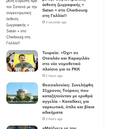
έκθεση ζωγραφικής «
Satan » στο Cherbourg
στη Γαλλία!!
3 seconds ago
Τουρκία: «Όχι» σε
Οτσαλάν και Καραγιλάν
στο νέο νομοθετικό
πλαίσιο για το PKK
2 hours ago
Θεσσαλονίκη: Συνελήφθη
31χρονος Τούρκος που
καταζητούνταν με ερυθρά
αγγελία – Καταδίκες για
ναρκωτικά, όπλο και βίαια
αδικήματα
3 hours ago
«Μπίζνες» με τον