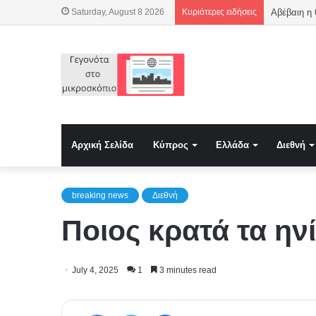
Saturday, August 8 2026
Κυριότερες ειδήσεις
Αβέβαιη η
Αρχική Σελίδα
Κύπρος
Ελλάδα
Διεθνή
breaking news
Διεθνή
Ποιος κρατά τα ην
July 4, 2025
1
3 minutes read
Facebook
Twitter
Messenger