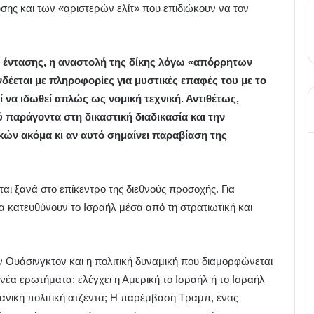
σης και των «αριστερών ελίτ» που επιδιώκουν να τον
 έντασης, η αναστολή της δίκης λόγω «απόρρητων
έεται με πληροφορίες για μυστικές επαφές του με το
ί να ιδωθεί απλώς ως νομική τεχνική. Αντιθέτως,
παράγοντα στη δικαστική διαδικασία και την
κών ακόμα κι αν αυτό σημαίνει παραβίαση της
ι ξανά στο επίκεντρο της διεθνούς προσοχής. Για
να κατευθύνουν το Ισραήλ μέσα από τη στρατιωτική και
 Ουάσινγκτον και η πολιτική δυναμική που διαμορφώνεται
νέα ερωτήματα: ελέγχει η Αμερική το Ισραήλ ή το Ισραήλ
κανική πολιτική ατζέντα; Η παρέμβαση Τραμπ, ένας