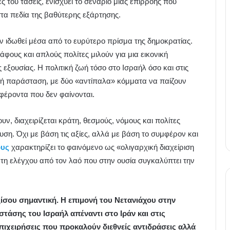
 του τάσεις, ενισχύει το σενάριο μιας επιρροής που
στα πεδία της βαθύτερης εξάρτησης.
 ιδωθεί μέσα από το ευρύτερο πρίσμα της δημοκρατίας.
φους και απλούς πολίτες μιλούν για μια εικονική
 εξουσίας. Η πολιτική ζωή τόσο στο Ισραήλ όσο και στις
κή παράσταση, με δύο «αντίπαλα» κόμματα να παίζουν
φέροντα που δεν φαίνονται.
, διαχειρίζεται κράτη, θεσμούς, νόμους και πολίτες
δυση. Όχι με βάση τις αξίες, αλλά με βάση το συμφέρον και
ους
χαρακτηρίζει το φαινόμενο ως «ολιγαρχική διαχείριση
 ελέγχου από τον λαό που στην ουσία συγκαλύπτει την
ξίσου σημαντική. Η επιμονή του Νετανιάχου στην
στάσης του Ισραήλ απέναντι στο Ιράν και στις
πιχειρήσεις που προκαλούν διεθνείς αντιδράσεις αλλά