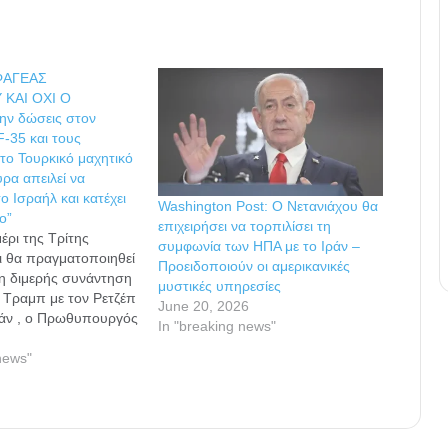
ΣΦΑΓΕΑΣ
 ΚΑΙ ΟΧΙ Ο
ην δώσεις στον
F-35 και τους
 το Τουρκικό μαχητικό
ρα απειλεί να
ο Ισραήλ και κατέχει
Washington Post: Ο Νετανιάχου θα
ο”
επιχειρήσει να τορπιλίσει τη
έρι της Τρίτης
συμφωνία των ΗΠΑ με το Ιράν –
τι θα πραγματοποιηθεί
Προειδοποιούν οι αμερικανικές
η διμερής συνάντηση
μυστικές υπηρεσίες
 Τραμπ με τον Ρετζέπ
June 20, 2026
γάν , ο Πρωθυπουργός
In "breaking news"
πενιαμίν Νετανιάχου
άνει την “δύσκολη
news"
ου κανονικά έπρεπε να
ας η άφωνη και
νική Κυβέρνηση.