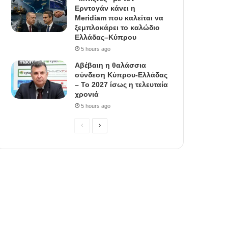
Ερντογάν κάνει η
Meridiam που καλείται να
ξεμπλοκάρει το καλώδιο
Ελλάδας–Κύπρου
5 hours ago
Αβέβαιη η θαλάσσια
σύνδεση Κύπρου-Ελλάδας
– Το 2027 ίσως η τελευταία
χρονιά
5 hours ago
P
N
r
e
e
x
v
t
i
p
o
a
u
g
s
e