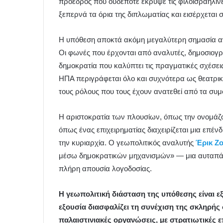
πρόεδρος που ουδέποτε έκρυψε τις φιλοισραηλινές
ξεπερνά τα όρια της διπλωματίας και εισέρχεται 
Η υπόθεση αποκτά ακόμη μεγαλύτερη σημασία αν
Οι φωνές που έρχονται από αναλυτές, δημοσιογρά
δημοκρατία που καλύπτει τις πραγματικές σχέσεις
ΗΠΑ περιγράφεται όλο και συχνότερα ως θεατρι
τους ρόλους που τους έχουν ανατεθεί από τα συμ
Η αριστοκρατία των πλουσίων, όπως την ονομάζουν
όπως ένας επιχειρηματίας διαχειρίζεται μια επέν
την κυριαρχία. Ο γεωπολιτικός αναλυτής
Έρικ Ζ
μέσω δημοκρατικών μηχανισμών» — μια αυταπάτη
πλήρη απουσία λογοδοσίας.
Η γεωπολιτική διάσταση της υπόθεσης είναι ε
εξουσία διασφαλίζει τη συνέχιση της σκληρής 
παλαιστινιακές οργανώσεις, με στρατιωτικές ε