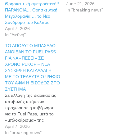
Θρησκευτική αμετροέπεια!!!
June 21, 2026
ΠΑΡΑΝΟΙΑ… Θρησκευτική
In "breaking news"
Μεγαλομανία … το Νέο
Σύνδρομο του Κόλπου
April 7, 2026
In "Διεθνή"
ΤΟ ΑΠΟΛΥΤΟ ΜΠΑΧΑΛΟ –
ΑΝΟΙΞΑΝ ΤΟ FUEL PASS
ΓΙΑ ΝΑ «ΠΕΣΕΙ» ΣΕ
ΧΡΟΝΟ ΡΕΚΟΡ – ΝΕΑ
ΣΥΣΚΕΨΗ ΚΑΙ ΑΛΛΑΓΗ –
ΜΕ ΤΟ ΤΕΛΕΥΤΑΙΟ ΨΗΦΙΟ
ΤΟΥ ΑΦΜ Η ΕΙΣΟΔΟΣ ΣΤΟ
ΣΥΣΤΗΜΑ
Σε αλλαγή της διαδικασίας
υποβολής αιτήσεων
προχώρησε η κυβέρνηση
για το Fuel Pass, μετά το
«μπλοκάρισμα» της
πλατφόρμας από τη μαζική
April 7, 2026
είσοδο χιλιάδων πολιτών.
In "breaking news"
Το σύστημα δεν άντεξε τον