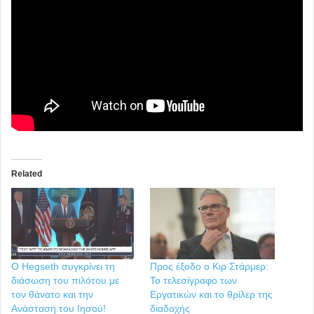
Related
Ο Hegseth συγκρίνει τη
Προς έξοδο ο Κιρ Στάρμερ:
διάσωση του πιλότου με
Το τελεσίγραφο των
τον θάνατο και την
Εργατικών και το θρίλερ της
Ανάσταση του Ιησού!
διαδοχής