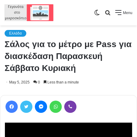
Switch
Search
Menu
skin
for
Ελλάδα
Σάλος για το μέτρο με Pass για
διασκέδαση Παρασκευή
Σάββατο Κυριακή
May 5, 2025
0
Less than a minute
Facebook
Twitter
Messenger
WhatsApp
Viber