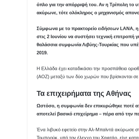
όπλο για την απόρριψή του. Αν η Τρίπολη το 
ακύρωνε, τότε ολόκληρος ο μηχανισμός απον
Σύμφωνα με το πρακτορείο ειδήσεων LANA, 
στις 2 Ιουνίου να συστήσει τεχνική επιτροπή γ
θαλάσσια συμφωνία Λιβύης-Τουρκίας που υπέ
2019.
Η Ελλάδα έχει καταδικάσει την προσπάθεια οριο
(ΑΟΖ) μεταξύ των δύο χωρών που βρίσκονται σε α
Τα επιχειρήματα της Αθήνας
Ωστόσο, η συμφωνία δεν επικυρώθηκε ποτέ απ
αποτελεί βασικό επιχείρημα – πέρα ​​από την 
Ένα λιβυκό εφετείο στην Αλ-Μπαϊντά ακύρωσε στ
Τομπρούκ, υπό τον έλεγχο του Χαφτάρ, είχε κατ