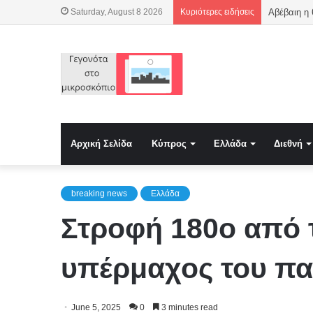
Saturday, August 8 2026
Κυριότερες ειδήσεις
Αβέβαιη η
Αρχική Σελίδα
Κύπρος
Ελλάδα
Διεθνή
breaking news
Ελλάδα
Στροφή 180ο από 
υπέρμαχος του πα
June 5, 2025
0
3 minutes read