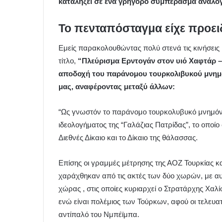
καταλήξει σε ένα γρήγορο συμπέρασμα ανάλογα
Το πενταπόσταγμα είχε προε
Εμείς παρακολουθώντας πολύ στενά τις κινήσεις
τίτλο,
“Πλεύρισμα Ερντογάν στον υιό Χαφτάρ – 
αποδοχή του παράνομου τουρκολιβυκού μνημον
μας, αναφέροντας μεταξύ άλλων:
“Ως γνωστόν το παράνομο τουρκολυβυκό μνημόνιο
ιδεολογήματος της “Γαλάζιας Πατρίδας”, το οποί
Διεθνές Δίκαιο και το Δίκαιο της θάλασσας.
Επίσης οι γραμμές μέτρησης της ΑΟΖ Τουρκίας κ
χαράχθηκαν από τις ακτές των δύο χωρών, με αυτέ
χώρας , στις οποίες κυριαρχεί ο Στρατάρχης Χαλί
ενώ είναι πολέμιος των Τούρκων, αφού οι τελευατ
αντίπαλό του Νμπέϊμπα.