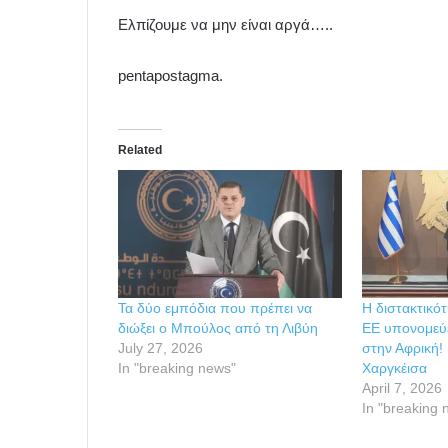
Ελπίζουμε να μην είναι αργά…..
pentapostagma.
Related
Τα δύο εμπόδια που πρέπει να
Η διστακτικό
διώξει ο Μπούλος από τη Λιβύη
ΕΕ υπονομεύε
July 27, 2026
στην Αφρική!
In "breaking news"
Χαργκέισα
April 7, 2026
In "breaking 