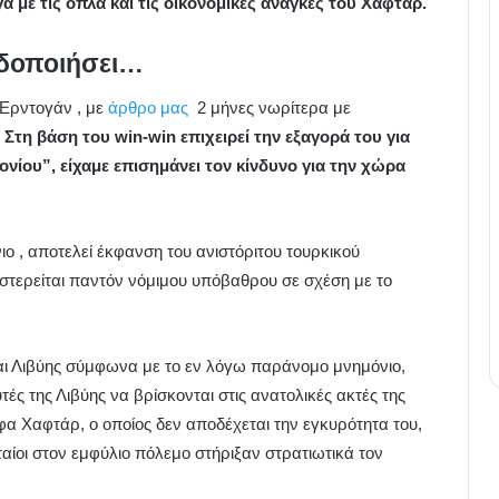
 με τις όπλα και τις οικονομικές ανάγκες του Χαφτάρ.
ιδοποιήσει…
 Ερντογάν , με
άρθρο μας
2 μήνες νωρίτερα με
Στη βάση του win-win επιχειρεί την εξαγορά του για
ίου”, είχαμε επισημάνει τον κίνδυνο για την χώρα
 , αποτελεί έκφανση του ανιστόριτου τουρκικού
ο στερείται παντόν νόμιμου υπόβαθρου σε σχέση με το
αι Λιβύης σύμφωνα με το εν λόγω παράνομο μνημόνιο,
ς της Λιβύης να βρίσκονται στις ανατολικές ακτές της
φα Χαφτάρ, ο οποίος δεν αποδέχεται την εγκυρότητα του,
αίοι στον εμφύλιο πόλεμο στήριξαν στρατιωτικά τον