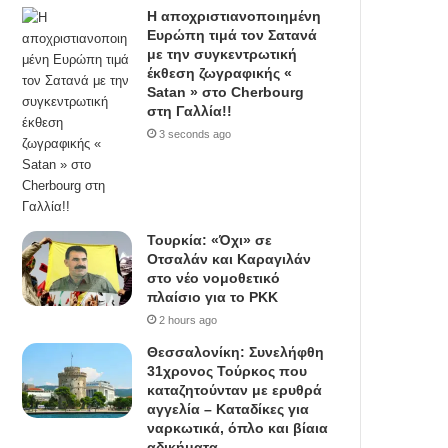
Η αποχριστιανοποιημένη
Ευρώπη τιμά τον Σατανά
με την συγκεντρωτική
έκθεση ζωγραφικής «
Satan » στο Cherbourg
στη Γαλλία!!
3 seconds ago
Τουρκία: «Όχι» σε
Οτσαλάν και Καραγιλάν
στο νέο νομοθετικό
πλαίσιο για το PKK
2 hours ago
Θεσσαλονίκη: Συνελήφθη
31χρονος Τούρκος που
καταζητούνταν με ερυθρά
αγγελία – Καταδίκες για
ναρκωτικά, όπλο και βίαια
αδικήματα