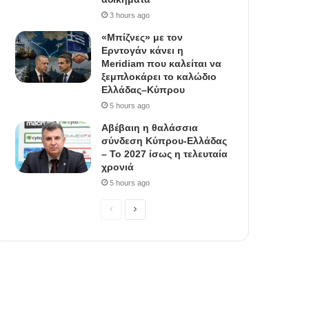
3 hours ago
«Μπίζνες» με τον
Ερντογάν κάνει η
Meridiam που καλείται να
ξεμπλοκάρει το καλώδιο
Ελλάδας–Κύπρου
5 hours ago
Αβέβαιη η θαλάσσια
σύνδεση Κύπρου-Ελλάδας
– Το 2027 ίσως η τελευταία
χρονιά
5 hours ago
Previous
Next
page
page