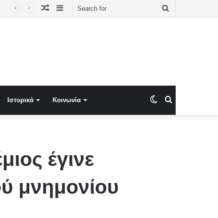
Random
Sidebar
Search
Article
for
Switch
Search
Ιστορικά
Κοινωνία
skin
for
μιος έγινε
ύ μνημονίου