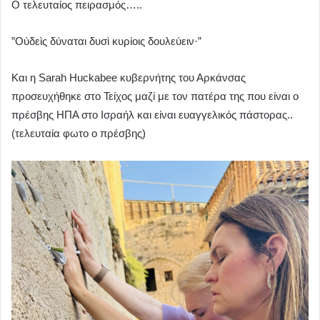
Ο τελευταίος πειρασμός…..
”Οὐδεὶς δύναται δυσὶ κυρίοις δουλεύειν·”
Και η Sarah Huckabee κυβερνήτης του Αρκάνσας
προσευχήθηκε στο Τείχος μαζί με τον πατέρα της που είναι ο
πρέσβης ΗΠΑ στο Ισραήλ και είναι ευαγγελικός πάστορας..
(τελευταία φωτο ο πρέσβης)