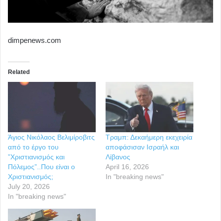
dimpenews.com
Related
Άγιος Νικόλαος Βελιμίροβιτς
Τραμπ: Δεκαήμερη εκεχειρία
από το έργο του
αποφάσισαν Ισραήλ και
”Χριστιανισμός και
Λίβανος
Πόλεμος”..Που είναι ο
April 16, 2026
Χριστιανισμός;
In "breaking news"
July 20, 2026
In "breaking news"