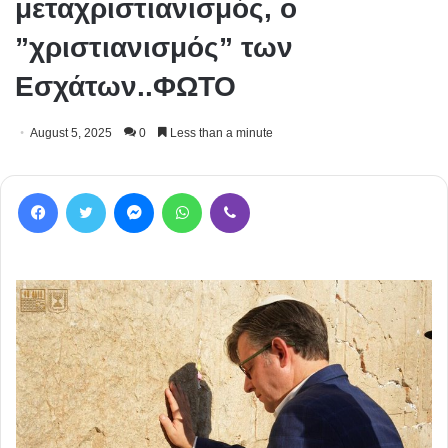
μεταχριστιανισμός, ο
”χριστιανισμός” των
Εσχάτων..ΦΩΤΟ
August 5, 2025
0
Less than a minute
Facebook
Twitter
Messenger
WhatsApp
Viber