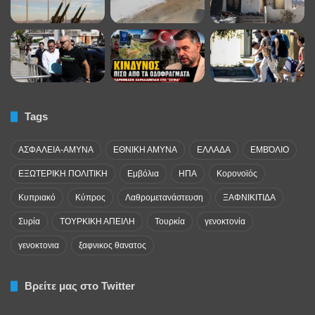
Tags
ΑΣΦΑΛΕΙΑ-ΑΜΥΝΑ
ΕΘΝΙΚΗ ΑΜΥΝΑ
ΕΛΛΑΔΑ
ΕΜΒΌΛΙΟ
ΕΞΩΤΕΡΙΚΗ ΠΟΛΙΤΙΚΗ
Εμβόλια
ΗΠΑ
Κορονοϊός
Κυπριακό
Κύπρος
Λαθρομετανάστευση
ΞΑΦΝΙΚΙΤΙΔΑ
Συρία
ΤΟΥΡΚΙΚΗ ΑΠΕΙΛΗ
Τουρκία
γενοκτονία
γενοκτονια
ξαφνικος θανατος
Βρείτε μας στο Twitter