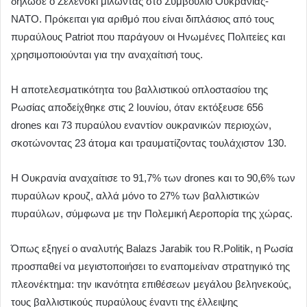
δήλωσε ο Ζελένσκι μιλώντας στο Συμβούλιο Ουκρανίας-
ΝΑΤΟ. Πρόκειται για αριθμό που είναι διπλάσιος από τους
πυραύλους Patriot που παράγουν οι Ηνωμένες Πολιτείες και
χρησιμοποιούνται για την αναχαίτισή τους.
Η αποτελεσματικότητα του βαλλιστικού οπλοστασίου της
Ρωσίας αποδείχθηκε στις 2 Ιουνίου, όταν εκτόξευσε 656
drones και 73 πυραύλου εναντίον ουκρανικών περιοχών,
σκοτώνοντας 23 άτομα και τραυματίζοντας τουλάχιστον 130.
Η Ουκρανία αναχαίτισε το 91,7% των drones και το 90,6% των
πυραύλων κρουζ, αλλά μόνο το 27% των βαλλιστικών
πυραύλων, σύμφωνα με την Πολεμική Αεροπορία της χώρας.
Όπως εξηγεί ο αναλυτής Balazs Jarabik του R.Politik, η Ρωσία
προσπαθεί να μεγιστοποιήσει το εναπομείναν στρατηγικό της
πλεονέκτημα: την ικανότητα επιθέσεων μεγάλου βεληνεκούς,
τους βαλλιστικούς πυραύλους έναντι της έλλειψης