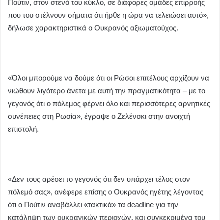
Πούτιν, στον στενό του κύκλο, σε διάφορες ομάδες επιρροής
που του στέλνουν σήματα ότι ήρθε η ώρα να τελειώσει αυτό»,
δήλωσε χαρακτηριστικά ο Ουκρανός αξιωματούχος.
«Όλοι μπορούμε να δούμε ότι οι Ρώσοι επιτέλους αρχίζουν να
νιώθουν λιγότερο άνετα με αυτή την πραγματικότητα – με το
γεγονός ότι ο πόλεμος φέρνει όλο και περισσότερες αρνητικές
συνέπειες στη Ρωσία», έγραψε ο Ζελένσκι στην ανοιχτή
επιστολή.
«Δεν τους αρέσει το γεγονός ότι δεν υπάρχει τέλος στον
πόλεμό σας», ανέφερε επίσης ο Ουκρανός ηγέτης λέγοντας
ότι ο Πούτιν αναβάλλει «τακτικά» τα deadline για την
κατάληψη των ουκρανικών περιοχών, και συγκεκριμένα του