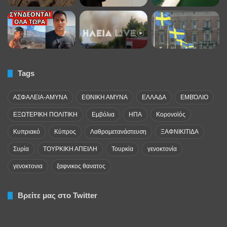
Tags
ΑΣΦΑΛΕΙΑ-ΑΜΥΝΑ
ΕΘΝΙΚΗ ΑΜΥΝΑ
ΕΛΛΑΔΑ
ΕΜΒΌΛΙΟ
ΕΞΩΤΕΡΙΚΗ ΠΟΛΙΤΙΚΗ
Εμβόλια
ΗΠΑ
Κορονοϊός
Κυπριακό
Κύπρος
Λαθρομετανάστευση
ΞΑΦΝΙΚΙΤΙΔΑ
Συρία
ΤΟΥΡΚΙΚΗ ΑΠΕΙΛΗ
Τουρκία
γενοκτονία
γενοκτονια
ξαφνικος θανατος
Βρείτε μας στο Twitter