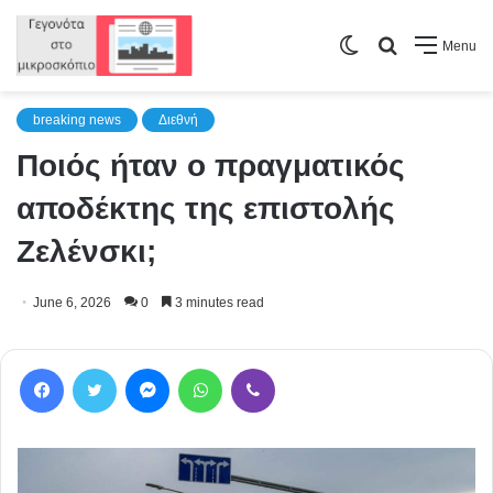
Switch
Search
Menu
skin
for
breaking news
Διεθνή
Ποιός ήταν ο πραγματικός
αποδέκτης της επιστολής
Ζελένσκι;
June 6, 2026
0
3 minutes read
Facebook
Twitter
Messenger
WhatsApp
Viber