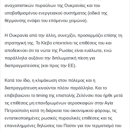
αναχαιτιστικών πυραύλων της Ουκρανίας και του
υποβαθμισμένου ενεργειακού συστήματος (ειδικά της
θέρμανσης ενόψει του επόμενου χειμώνα).
Η Ουκρανία από την άλλη, συνεχίζει, προσαρμόζει επίσης τη
στρατηγική της. Το Κίεβο επεκτείνει τις επιθέσεις του και
αποδεικνύει ότι τα νώτα της Ρωσίας είναι ευάλωτα, ενώ
παράλληλα αυξάνει την διπλωματική πίεση για
διαπραγματεύσεις (και προς την ΕΕ).
Κατά τον ίδιο, η κλιμάκωση στον πόλεμος και η
διαπραγμάτευση κινούνται πλέον παράλληλα. Και το
επιβεβαιώνει το timing της επιστολής Ζελένσκι που ήρθε μετά
τις επιθέσεις μη επανδρωμένων αεροσκαφών στην Αγία
Πετρούπολη κατά τη διάρκεια του οικονομικού φόρουμ, τις
εντατικοποιημένες ρωσικές πυραυλικές επιθέσεις και τις
επανειλημμένες δηλώσεις του Πούτιν για τον τερματισμό του