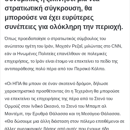
στρατιωτική σύγκρουση, θα
μπορούσε να έχει ευρύτερες
συνέπειες για ολόκληρη την περιοχή.
Όπως προειδοποίησε ο στρατιωτικός σύμβουλος του
ανώτατου ηγέτη του Ιράν, Μοχσέν Ρεζαΐ, μιλώντας στο CNN,
εάν οι Ηνωμένες Πολιτείες επανέλθουν σε πολεμικές
επιχειρήσεις, το Ιράν είναι έτοιμο να επεκτείνει το πεδίο της
αντιπαράθεσης πολύ πέρα από τον Περσικό Κόλπο.
«Οι ΗΠΑ θα μπουν σε έναν σκοτεινό δρόμο», δήλωσε
χαρακτηριστικά προσθέτοντας ότι η Τεχεράνη θα μπορούσε
να επεκτείνει τις επιχειρήσεις της πέρα από το Στενό του
Ορμούζ στον Ινδικό Ωκεανό, το Στενό του Μπαμπ αλ
Μαντέμπ, την Ερυθρά Θάλασσα και τη Μεσόγειο Θάλασσα.
«Θα δώσουμε μια άλλη διάσταση στον πόλεμο επιτιθέμενοι σε
άλλες αμερικανικές βάσεις από αυτές που έχουμε ήδη