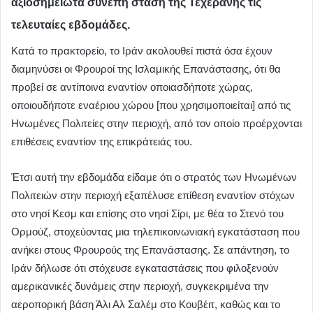
αξιοσημείωτα συνεπή στάση της Τεχεράνης τις
τελευταίες εβδομάδες.
Κατά το πρακτορείο, το Ιράν ακολουθεί πιστά όσα έχουν
διαμηνύσει οι Φρουροί της Ισλαμικής Επανάστασης, ότι θα
προβεί σε αντίποινα εναντίον οποιασδήποτε χώρας,
οποιουδήποτε εναέριου χώρου [που χρησιμοποιείται] από τις
Ηνωμένες Πολιτείες στην περιοχή, από τον οποίο προέρχονται
επιθέσεις εναντίον της επικράτειάς του.
Έτσι αυτή την εβδομάδα είδαμε ότι ο στρατός των Ηνωμένων
Πολιτειών στην περιοχή εξαπέλυσε επίθεση εναντίον στόχων
στο νησί Κεσμ και επίσης στο νησί Σίρι, με θέα το Στενό του
Ορμούζ, στοχεύοντας μια τηλεπικοινωνιακή εγκατάσταση που
ανήκει στους Φρουρούς της Επανάστασης. Σε απάντηση, το
Ιράν δήλωσε ότι στόχευσε εγκαταστάσεις που φιλοξενούν
αμερικανικές δυνάμεις στην περιοχή, συγκεκριμένα την
αεροπορική βάση Άλι Αλ Σαλέμ στο Κουβέιτ, καθώς και το