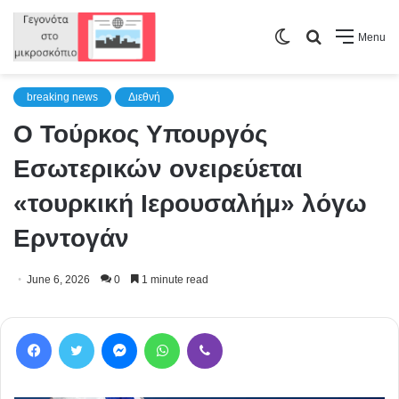
Switch
Search
Menu
skin
for
breaking news
Διεθνή
Ο Τούρκος Υπουργός
Εσωτερικών ονειρεύεται
«τουρκική Ιερουσαλήμ» λόγω
Ερντογάν
June 6, 2026
0
1 minute read
Facebook
Twitter
Messenger
WhatsApp
Viber