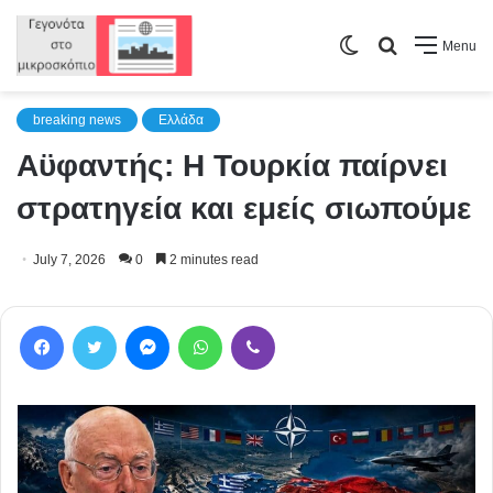
Switch
Search
Menu
skin
for
breaking news
Ελλάδα
Αϋφαντής: Η Τουρκία παίρνει
στρατηγεία και εμείς σιωπούμε
July 7, 2026
0
2 minutes read
Facebook
Twitter
Messenger
WhatsApp
Viber