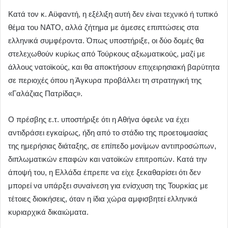
Κατά τον κ. Αϋφαντή, η εξέλιξη αυτή δεν είναι τεχνικό ή τυπικό
θέμα του ΝΑΤΟ, αλλά ζήτημα με άμεσες επιπτώσεις στα
ελληνικά συμφέροντα. Όπως υποστήριξε, οι δύο δομές θα
στελεχωθούν κυρίως από Τούρκους αξιωματικούς, μαζί με
άλλους νατοϊκούς, και θα αποκτήσουν επιχειρησιακή βαρύτητα
σε περιοχές όπου η Άγκυρα προβάλλει τη στρατηγική της
«Γαλάζιας Πατρίδας».
Ο πρέσβης ε.τ. υποστήριξε ότι η Αθήνα όφειλε να έχει
αντιδράσει εγκαίρως, ήδη από το στάδιο της προετοιμασίας
της ημερήσιας διάταξης, σε επίπεδο μονίμων αντιπροσώπων,
διπλωματικών επαφών και νατοϊκών επιτροπών. Κατά την
άποψή του, η Ελλάδα έπρεπε να είχε ξεκαθαρίσει ότι δεν
μπορεί να υπάρξει συναίνεση για ενίσχυση της Τουρκίας με
τέτοιες διοικήσεις, όταν η ίδια χώρα αμφισβητεί ελληνικά
κυριαρχικά δικαιώματα.