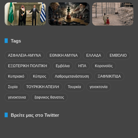
Tags
ΑΣΦΑΛΕΙΑ-ΑΜΥΝΑ
ΕΘΝΙΚΗ ΑΜΥΝΑ
ΕΛΛΑΔΑ
ΕΜΒΌΛΙΟ
ΕΞΩΤΕΡΙΚΗ ΠΟΛΙΤΙΚΗ
Εμβόλια
ΗΠΑ
Κορονοϊός
Κυπριακό
Κύπρος
Λαθρομετανάστευση
ΞΑΦΝΙΚΙΤΙΔΑ
Συρία
ΤΟΥΡΚΙΚΗ ΑΠΕΙΛΗ
Τουρκία
γενοκτονία
γενοκτονια
ξαφνικος θανατος
Βρείτε μας στο Twitter