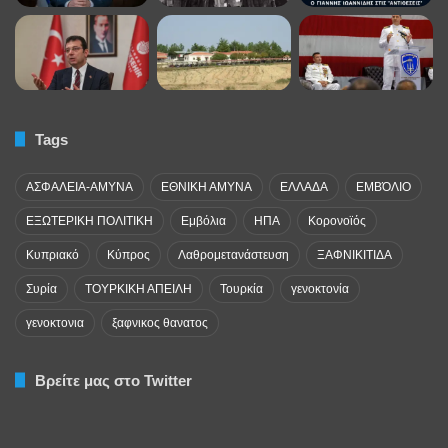
Tags
ΑΣΦΑΛΕΙΑ-ΑΜΥΝΑ
ΕΘΝΙΚΗ ΑΜΥΝΑ
ΕΛΛΑΔΑ
ΕΜΒΌΛΙΟ
ΕΞΩΤΕΡΙΚΗ ΠΟΛΙΤΙΚΗ
Εμβόλια
ΗΠΑ
Κορονοϊός
Κυπριακό
Κύπρος
Λαθρομετανάστευση
ΞΑΦΝΙΚΙΤΙΔΑ
Συρία
ΤΟΥΡΚΙΚΗ ΑΠΕΙΛΗ
Τουρκία
γενοκτονία
γενοκτονια
ξαφνικος θανατος
Βρείτε μας στο Twitter