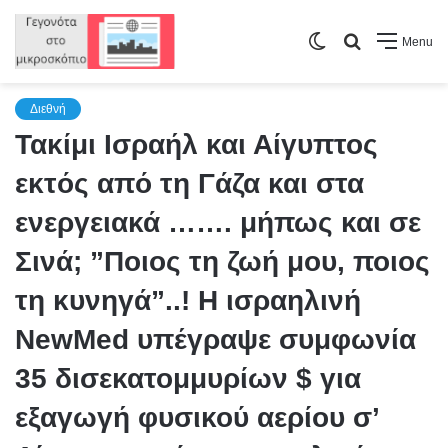
Switch
Search
Menu
skin
for
Διεθνή
Τακίμι Ισραήλ και Αίγυπτος
εκτός από τη Γάζα και στα
ενεργειακά ……. μήπως και σε
Σινά; ”Ποιος τη ζωή μου, ποιος
τη κυνηγά”..! Η ισραηλινή
NewMed υπέγραψε συμφωνία
35 δισεκατομμυρίων $ για
εξαγωγή φυσικού αερίου σ’