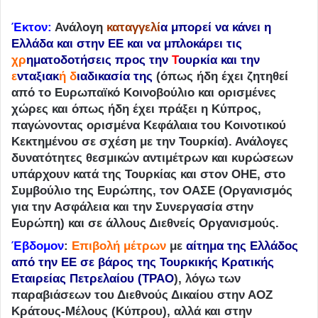
Έκτον
:
Ανάλογη
καταγγελί
α μπορεί να κάνει η
Ελλάδα και στην ΕΕ και να μπλοκάρει τις
χρ
ηματοδοτήσεις προς την
Τ
ουρκία και την
ε
νταξιακ
ή δ
ιαδικασία της
(όπως ήδη έχει ζητηθεί
από το Ευρωπαϊκό Κοινοβούλιο και ορισμένες
χώρες και όπως ήδη έχει πράξει η Κύπρος,
παγώνοντας ορισμένα Κεφάλαια του Κοινοτικού
Κεκτημένου σε σχέση με την Τουρκία). Ανάλογες
δυνατότητες θεσμικών αντιμέτρων και κυρώσεων
υπάρχουν κατά της Τουρκίας και στον ΟΗΕ, στο
Συμβούλιο της Ευρώπης, τον ΟΑΣΕ (Οργανισμός
για την Ασφάλεια και την Συνεργασία στην
Ευρώπη) και σε άλλους Διεθνείς Οργανισμούς.
Έβδομον
:
Επιβολή μέτρων
με
αίτημα της Ελλάδος
από την ΕΕ σε βάρος της Τουρκικής Κρατικής
Εταιρείας Πετρελαίου (TPAO
), λόγω των
παραβιάσεων του Διεθνούς Δικαίου στην ΑΟΖ
Κράτους-Μέλους (Κύπρου), αλλά και στην