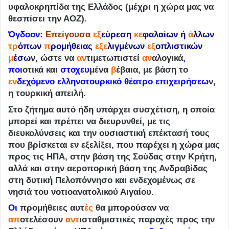
υφαλοκρηπίδα της Ελλάδος (μέχρι η χώρα μας να
θεσπίσει την ΑΟΖ).
Όγδοον
:
Επείγουσα
εξ
εύρεση
κε
φαλαίων ή
ά
λλων
τρ
όπων
π
ρομήθειας
εξε
λιγμένων
εξ
οπλιστικών
μ
έσω
ν, ώστε να
αν
τιμετωπιστεί
αν
αλογικά
,
ποι
οτικά και
στοχευ
μένα
β
έβαια, με βάση το
εν
δ
εχόμενο ελληνοτουρκικό θέατρο επιχειρήσεω
ν,
η τουρκική απειλή.
Στο ζήτημα αυτό ήδη υπάρχει συσχέτιση, η οποία
μπορεί και πρέπει να διευρυνθεί, με τις
διευκολύνσεις και την ουσιαστική επέκτασή τους
που βρίσκεται εν εξελίξει, που παρέχει η χώρα μας
προς τις ΗΠΑ, στην βάση της Σούδας στην Κρήτη,
αλλά και στην αεροπορική βάση της Ανδραβίδας
στη δυτική Πελοπόννησο και ενδεχομένως σε
νησιά του νοτιοανατολικού Αιγαίου.
Οι
προμήθειες αυτ
ές
θα μπορούσαν να
απ
οτελέσουν
αντ
ισταθμιστικές παροχές προς την