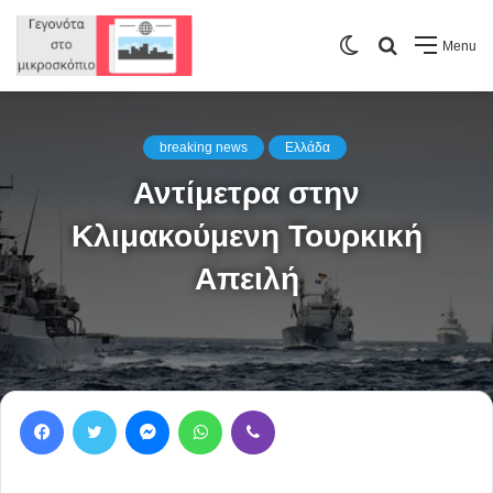
Switch
Search
Menu
skin
for
breaking news
Ελλάδα
Αντίμετρα στην
Κλιμακούμενη Τουρκική
Απειλή
Facebook
Twitter
Messenger
WhatsApp
Viber