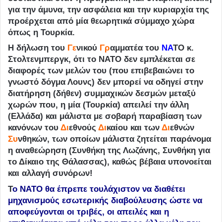
για την άμυνα, την ασφάλεια και την κυριαρχία της
προέρχεται από μία θεωρητικά σύμμαχο χώρα
όπως η Τουρκία.
Η δήλωση του
Γε
νικού
Γρ
αμματέα του
ΝΑ
ΤΟ κ.
Στολτενμπεργκ, ότι το ΝΑΤΟ δεν εμπλέκεται σε
διαφορές των μελών του (που επιβεβαιώνει το
γνωστό δόγμα Λουνς) δεν μπορεί να οδηγεί στην
διατήρηση (δήθεν) συμμαχικών δεσμών μεταξύ
χωρών που, η μία (Τουρκία) απειλεί την άλλη
(Ελλάδα) και μάλιστα με σοβαρή παραβίαση των
κανόνων του
Δι
εθνούς
Δι
καίου και των
Δι
εθνών
Συ
νθηκών, των οποίων μάλιστα ζητείται παράνομα
η αναθεώρηση (Συνθήκη της Λωζάνης, Συνθήκη για
το Δίκαιο της Θάλασσας), καθώς βέβαια υπονοείται
και αλλαγή συνόρων!
Τ
ο ΝΑΤΟ θα έπρεπε τουλάχιστον να διαθέτει
μηχανισμούς εσωτερικής διαβούλευσης ώστε να
αποφεύγονται οι τριβές, οι απειλές και η