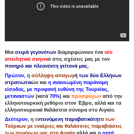
Μια
σειρά γεγονότων
διαμορφώνουν ένα
νέο
απειλητικό σκηνικ
ό στις σχέσεις μας με τον
πονηρό και πλεονέκτη γείτονά μας
.
Πρώτον,
η
σύλληψη-απαγωγ
ή των δύο Ελλήνων
στρατιωτικ
ών και
η ανανεωμένη παράνομη
είσοδος, με προφανή ευθύνη της Τουρκίας,
μεταναστώ
ν (κατά
70%
) και
προσφύγων
από την
ελληνοτουρκική μεθόριο στον Έβρο, αλλά και τα
ελληνοτουρκικά θαλάσσια σύνορα στο Αιγαίο.
Δεύτερον
, η
ε
ντεινόμενη παραβατικότητ
α των
Τούρκων με εναέριες και θαλάσσιες παραβιάσεις
των συνόρων μας στο Αιγαίο
αλλά και η
ρητή