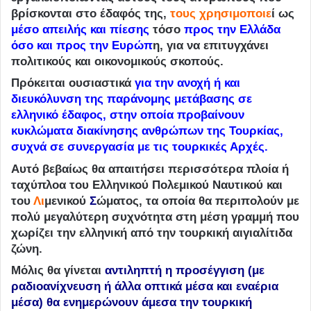
βρίσκονται στο έδαφός της,
τους χρησιμοποιε
ί ως
μέσο απειλής και πίεσης
τόσο
προς την Ελλάδα
όσο και προς την Ευρώπ
η, για να επιτυγχάνει
πολιτικούς και οικονομικούς σκοπούς.
Πρόκειται ουσιαστικά
για την ανοχή ή και
διευκόλυνση της παράνομης μετάβασης σε
ελληνικό έδαφος, στην οποία προβαίνουν
κυκλώματα διακίνησης ανθρώπων της Τουρκίας,
συχνά σε συνεργασία με τις τουρκικές Αρχές.
Αυτό βεβαίως θα απαιτήσει περισσότερα πλοία ή
ταχύπλοα του Ελληνικού Πολεμικού Ναυτικού και
του
Λι
μενικού
Σ
ώματος, τα οποία θα περιπολούν με
πολύ μεγαλύτερη συχνότητα στη μέση γραμμή που
χωρίζει την ελληνική από την τουρκική αιγιαλίτιδα
ζώνη.
Μόλις θα γίνεται
αντιληπτή η προσέγγιση (με
ραδιοανίχνευση ή άλλα οπτικά μέσα και εναέρια
μέσα) θα ενημερώνουν άμεσα την τουρκική