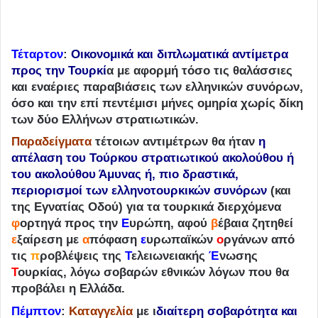
Τέταρτον
:
Οικονομικά και διπλωματικά αντίμετρα
προς την Τουρκί
α με αφορμή τόσο τις θαλάσσιες
και εναέριες παραβιάσεις των ελληνικών συνόρων,
όσο και την επί πεντέμισι μήνες ομηρία χωρίς δίκη
των δύο Ελλήνων στρατιωτικών.
Παραδείγματα
τέτοιων αντιμέτρων θα ήταν
η
απέλαση του Τούρκου στρατιωτικού ακολούθου ή
του ακολούθου Άμυνας ή, πιο δραστικά,
περιορισμοί των ελληνοτουρκικών συνόρων
(και
της Εγνατίας Οδού) για τα τουρκικά διερχόμενα
φ
ορτηγά προς την
Ε
υρώπη, αφού
β
έβαια ζητηθεί
ε
ξαίρεση με
α
πόφαση
ε
υρωπαϊκών
ο
ργάνων από
τις
π
ροβλέψεις της
Τ
ελειωνειακής
Έ
νωσης
Τ
ουρκίας, λόγω σοβαρών εθνικών λόγων που θα
προβάλει η Ελλάδα.
Πέμπτον
:
Καταγγελία
με ι
διαίτερη σοβαρότητα και