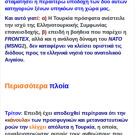
σταματήσει η περαιτέρω υποδοχή των δύο αυτών
κατηγοριών ξένων υπηκόων στη χώρα μας.
Και αυτό για
τί:
α)
Η Τουρκία πρόσφατα ανέστειλε
την ισχύ της Ελληνοτουρκικής Συμφωνίας
επανεισδοχής,
β)
επειδή η βοήθεια που παρέχει η
FRONTEX
, αλλά και η ανάλογη δύναμη του
ΝΑΤΟ
(MSNG
2),
δεν καταφέρνει να κλείσει οριστικά τις
διόδους προς τα ελληνικά νησιά του ανατολικού
Αιγαίου.
Περισσότερα
πλοία
Τρίτον
: Επειδή έχε
ι αποδειχθεί περίτρανα ότι την
«
κάνουλα»
των προσφυγικών και μεταναστευτικών
ροών την
ελέγχει
απόλυτα η Τουρκία
, η οποία,
εργαλειοποιώντας αυτούς τους ανθρώπους που