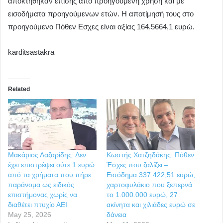
αποκτήθηκαν επίσης από προηγούμενη χρήση και με
εισοδήματα προηγούμενων ετών. Η αποτίμησή τους στο
προηγούμενο Πόθεν Εσχες είναι αξίας 164.5664,1 ευρώ.
karditsastakra
Related
Μακάριος Λαζαρίδης: Δεν
Κωστής Χατζηδάκης: Πόθεν
έχει επιστρέψει ούτε 1 ευρώ
Έσχες που ζαλίζει –
από τα χρήματα που πήρε
Εισόδημα 337.422,51 ευρώ,
παράνομα ως ειδικός
χαρτοφυλάκιο που ξεπερνά
επιστήμονας χωρίς να
το 1.000.000 ευρώ, 27
διαθέτει πτυχίο ΑΕΙ
ακίνητα και χιλιάδες ευρώ σε
May 25, 2026
δάνεια