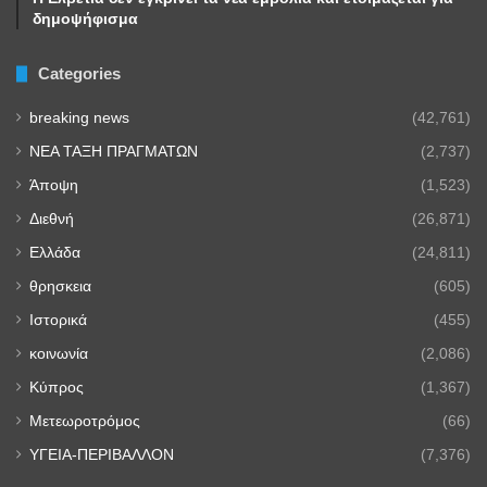
δημοψήφισμα
Categories
breaking news
(42,761)
NEA TAΞΗ ΠΡΑΓΜΑΤΩΝ
(2,737)
Άποψη
(1,523)
Διεθνή
(26,871)
Ελλάδα
(24,811)
θρησκεια
(605)
Ιστορικά
(455)
κοινωνία
(2,086)
Κύπρος
(1,367)
Μετεωροτρόμος
(66)
ΥΓΕΙΑ-ΠΕΡΙΒΑΛΛΟΝ
(7,376)