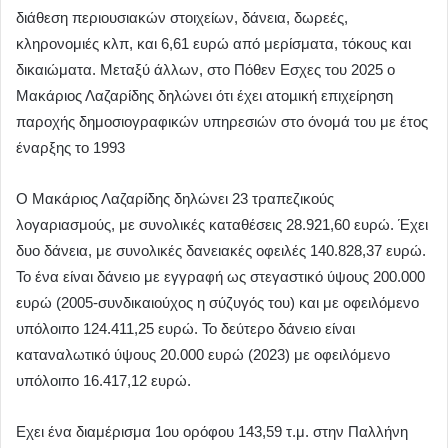
διάθεση περιουσιακών στοιχείων, δάνεια, δωρεές,
κληρονομιές κλπ, και 6,61 ευρώ από μερίσματα, τόκους και
δικαιώματα. Μεταξύ άλλων, στο Πόθεν Εσχες του 2025 ο
Μακάριος Λαζαρίδης δηλώνει ότι έχει ατοµική επιχείρηση
παροχής δημοσιογραφικών υπηρεσιών στο όνομά του με έτος
έναρξης το 1993
Ο Μακάριος Λαζαρίδης δηλώνει 23 τραπεζικούς
λογαριασμούς, με συνολικές καταθέσεις 28.921,60 ευρώ. Έχει
δυο δάνεια, με συνολικές δανειακές οφειλές 140.828,37 ευρώ.
Το ένα είναι δάνειο με εγγραφή ως στεγαστικό ύψους 200.000
ευρώ (2005-συνδικαιούχος η σύζυγός του) και με οφειλόμενο
υπόλοιπο 124.411,25 ευρώ. Το δεύτερο δάνειο είναι
καταναλωτικό ύψους 20.000 ευρώ (2023) με οφειλόμενο
υπόλοιπο 16.417,12 ευρώ.
Εχει ένα διαμέρισμα 1ου ορόφου 143,59 τ.μ. στην Παλλήνη