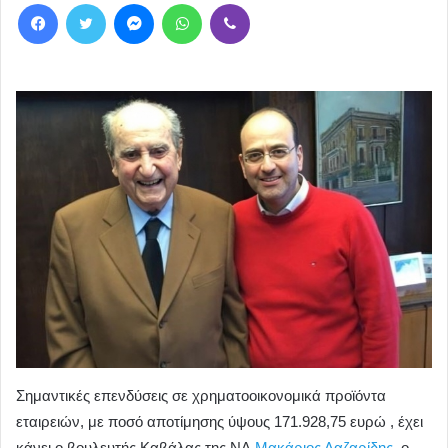
Facebook
Twitter
Messenger
WhatsApp
Viber
Σημαντικές επενδύσεις σε χρηματοοικονομικά προϊόντα
εταιρειών, με ποσό αποτίμησης ύψους 171.928,75 ευρώ , έχει
κάνει ο βουλευτής Καβάλας της ΝΔ
Μακάριος Λαζαρίδης
, ο