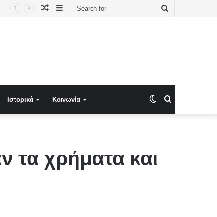
Random
Sidebar
Search
Article
for
Switch
Search
Ιστορικά
Κοινωνία
skin
for
αν τα χρήματα και