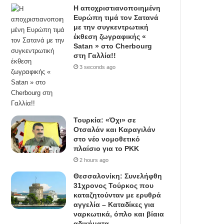
Η αποχριστιανοποιημένη
Ευρώπη τιμά τον Σατανά
με την συγκεντρωτική
έκθεση ζωγραφικής «
Satan » στο Cherbourg
στη Γαλλία!!
3 seconds ago
Τουρκία: «Όχι» σε
Οτσαλάν και Καραγιλάν
στο νέο νομοθετικό
πλαίσιο για το PKK
2 hours ago
Θεσσαλονίκη: Συνελήφθη
31χρονος Τούρκος που
καταζητούνταν με ερυθρά
αγγελία – Καταδίκες για
ναρκωτικά, όπλο και βίαια
αδικήματα