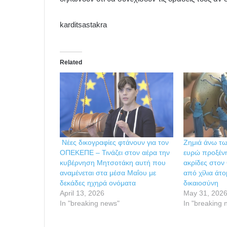
karditsastakra
Related
Νέες δικογραφίες φτάνουν για τον
Ζημιά άνω τω
ΟΠΕΚΕΠΕ – Τινάζει στον αέρα την
ευρώ προξένη
κυβέρνηση Μητσοτάκη αυτή που
ακρίδες στο
αναμένεται στα μέσα Μαΐου με
από χίλια άτ
δεκάδες ηχηρά ονόματα
δικαιοσύνη
April 13, 2026
May 31, 202
In "breaking news"
In "breaking 