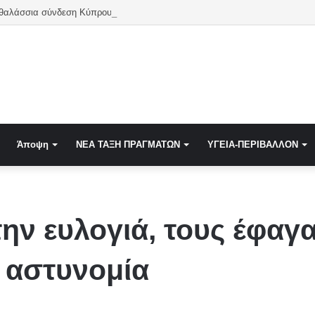
 θαλάσσια σύνδεση Κύπρου-Ελλάδας – Το 2027 ίσως η τελευταία χρονιά
Άποψη
NEA TAΞΗ ΠΡΑΓΜΑΤΩΝ
ΥΓΕΙΑ-ΠΕΡΙΒΑΛΛΟΝ
την ευλογιά, τους έφαγ
 αστυνομία