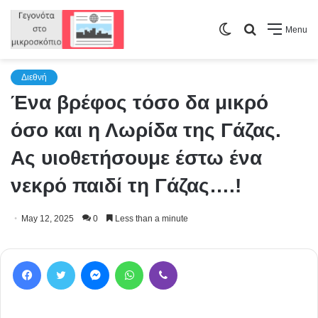
Switch
Search
Menu
skin
for
Διεθνή
Ένα βρέφος τόσο δα μικρό
όσo και η Λωρίδα της Γάζας.
Ας υιοθετήσουμε έστω ένα
νεκρό παιδί τη Γάζας….!
May 12, 2025
0
Less than a minute
Facebook
Twitter
Messenger
WhatsApp
Viber