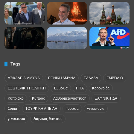
Tags
ΑΣΦΑΛΕΙΑ-ΑΜΥΝΑ
ΕΘΝΙΚΗ ΑΜΥΝΑ
ΕΛΛΑΔΑ
ΕΜΒΌΛΙΟ
ΕΞΩΤΕΡΙΚΗ ΠΟΛΙΤΙΚΗ
Εμβόλια
ΗΠΑ
Κορονοϊός
Κυπριακό
Κύπρος
Λαθρομετανάστευση
ΞΑΦΝΙΚΙΤΙΔΑ
Συρία
ΤΟΥΡΚΙΚΗ ΑΠΕΙΛΗ
Τουρκία
γενοκτονία
γενοκτονια
ξαφνικος θανατος