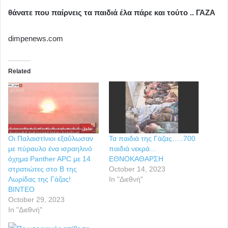
θάνατε που παίρνεις τα παιδιά έλα πάρε και τούτο .. ΓΑΖΑ
dimpenews.com
Related
Οι Παλαιστίνιοι εξαΰλωσαν
Τα παιδιά της Γάζας…..700
με πύραυλο ένα ισραηλινό
παιδιά νεκρά…
όχημα Panther APC με 14
ΕΘΝΟΚΑΘΑΡΣΗ
στρατιώτες στο Β της
October 14, 2023
Λωρίδας της Γάζας!
In "Διεθνή"
ΒΙΝΤΕΟ
October 29, 2023
In "Διεθνή"