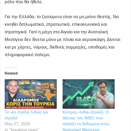
ρόλο που θα ήθελε.
Για την Ελλάδα, το ζητούμενο είναι να μη μείνει θεατής. Να
κινηθεί διπλωματικά, στρατιωτικά, επικοινωνιακά και
στρατηγικά. Γιατί η μάχη στο Αιγαίο και την Ανατολική
Μεσόγειο δεν δίνεται μόνο με πλοία και αεροσκάφη. Δίνεται
και με χάρτες, νόμους, διεθνείς συμμαχίες, υποδομές και
πληροφοριακό πόλεμο.
Related
Το νέο σχέδιο Ινδίας και
Κύπρος–Ινδία–Ισραήλ: Ο
Ισραήλ
άξονας του IMEC που
May 27, 2026
αλλάζει τα δεδομένα στην
In "breaking news"
Ανατολική Μεσόγειο