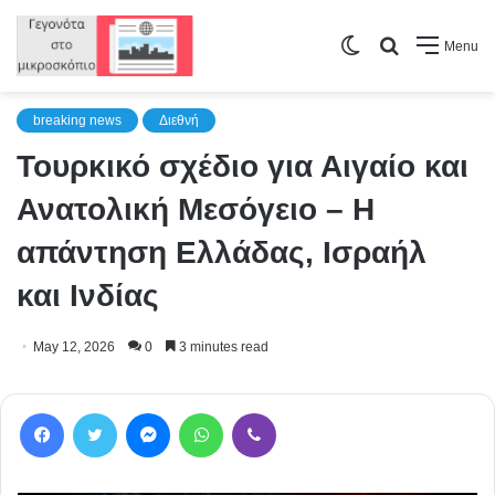
Switch
Search
Menu
skin
for
breaking news
Διεθνή
Τουρκικό σχέδιο για Αιγαίο και
Ανατολική Μεσόγειο – Η
απάντηση Ελλάδας, Ισραήλ
και Ινδίας
May 12, 2026
0
3 minutes read
Facebook
Twitter
Messenger
WhatsApp
Viber