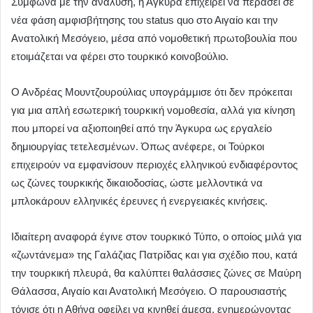
Σύμφωνα με την ανάλυση, η Άγκυρα επιχειρεί να περάσει σε
νέα φάση αμφισβήτησης του status quo στο Αιγαίο και την
Ανατολική Μεσόγειο, μέσα από νομοθετική πρωτοβουλία που
ετοιμάζεται να φέρει στο τουρκικό κοινοβούλιο.
Ο Ανδρέας Μουντζουρούλιας υπογράμμισε ότι δεν πρόκειται
για μια απλή εσωτερική τουρκική νομοθεσία, αλλά για κίνηση
που μπορεί να αξιοποιηθεί από την Άγκυρα ως εργαλείο
δημιουργίας τετελεσμένων. Όπως ανέφερε, οι Τούρκοι
επιχειρούν να εμφανίσουν περιοχές ελληνικού ενδιαφέροντος
ως ζώνες τουρκικής δικαιοδοσίας, ώστε μελλοντικά να
μπλοκάρουν ελληνικές έρευνες ή ενεργειακές κινήσεις.
Ιδιαίτερη αναφορά έγινε στον τουρκικό Τύπο, ο οποίος μιλά για
«ζωντάνεμα» της Γαλάζιας Πατρίδας και για σχέδιο που, κατά
την τουρκική πλευρά, θα καλύπτει θαλάσσιες ζώνες σε Μαύρη
Θάλασσα, Αιγαίο και Ανατολική Μεσόγειο. Ο παρουσιαστής
τόνισε ότι η Αθήνα οφείλει να κινηθεί άμεσα, ενημερώνοντας