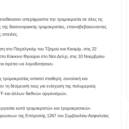
αταδίκασαν απερίφραστα την τρομοκρατία σε όλες τις
ς της διασυνοριακής τρομοκρατίας, επαναβεβαιώνοντας
ς απειλές.
εση στο Παχαλγκάμ του Τζαμού και Κασμίρ, στις 22
στο Κόκκινο Φρούριο στο Νέο Δελχί, στις 10 Νοεμβρίου
υνοι πρέπει να λογοδοτήσουν.
 τρομοκρατίας απαιτεί σταθερή, συνολική και
αν τη δέσμευσή τους για ενίσχυση της πολυμερούς
TF και άλλων διεθνών οργανισμών.
νεργασία κατά τρομοκρατών και τρομοκρατικών
υρώσεων της Επιτροπής 1267 του Συμβουλίου Ασφαλείας