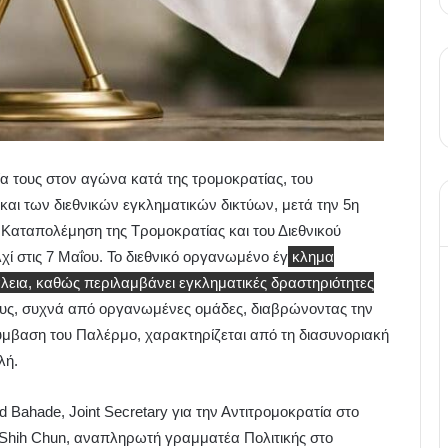
ία τους στον αγώνα κατά της τρομοκρατίας, του
και των διεθνικών εγκληματικών δικτύων, μετά την 5η
 Καταπολέμηση της Τρομοκρατίας και του Διεθνικού
ί στις 7 Μαΐου.
Το διεθνικό οργανωμένο έγ
κλημα
λεια, καθώς περιλαμβάνει εγκληματικές δραστηριότητες
υς, συχνά από οργανωμένες ομάδες, διαβρώνοντας την
ύμβαση του Παλέρμο
, χαρακτηρίζεται από τη διασυνοριακή
λή.
Bahade, Joint Secretary για την Αντιτρομοκρατία στο
m Shih Chun, αναπληρωτή γραμματέα Πολιτικής στο