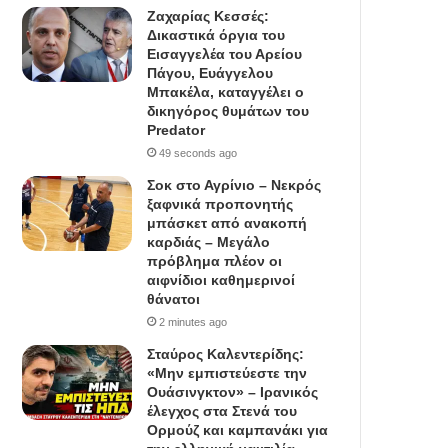
Ζαχαρίας Κεσσές:
Δικαστικά όργια του
Εισαγγελέα του Αρείου
Πάγου, Ευάγγελου
Μπακέλα, καταγγέλει ο
δικηγόρος θυμάτων του
Predator
49 seconds ago
Σοκ στο Αγρίνιο – Νεκρός
ξαφνικά προπονητής
μπάσκετ από ανακοπή
καρδιάς – Μεγάλο
πρόβλημα πλέον οι
αιφνίδιοι καθημερινοί
θάνατοι
2 minutes ago
Σταύρος Καλεντερίδης:
«Μην εμπιστεύεστε την
Ουάσινγκτον» – Ιρανικός
έλεγχος στα Στενά του
Ορμούζ και καμπανάκι για