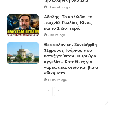
την ελληνική ναυτιλία
31 minutes ago
Αδαλής: Το καλώδιο, το
παιχνίδι Γαλλίας–Κίνας
και το 1 δισ. ευρώ
2 hours ago
Θεσσαλονίκη: Συνελήφθη
31χρονος Τούρκος που
καταζητούνταν με ερυθρά
αγγελία – Καταδίκες για
ναρκωτικά, όπλο και βίαια
αδικήματα
14 hours ago
P
N
r
e
e
x
v
t
i
p
o
a