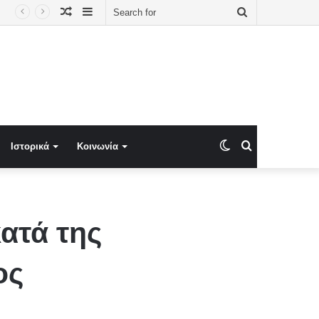
Random
Sidebar
Search
Article
for
Switch
Search
Ιστορικά
Κοινωνία
skin
for
ατά της
ος