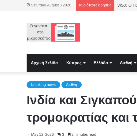
Saturday, August 8 2026
Κυριότερες ειδήσεις
WSJ: Ο Πού
Αρχική Σελίδα
Κύπρος
Ελλάδα
Διεθνή
breaking news
Διεθνή
Ινδία και Σιγκαπο
τρομοκρατίας και 
May 12, 2026
3
2 minutes read