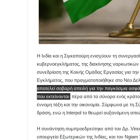
Η Ινδία και η Σιγκαπούρη ενισχύουν τη συνεργασ
κυβερνοεγκλήματος, της διακίνησης ναρκωτικών 
συνεδρίαση της Κοινής Ομάδας Εργασίας για την
Εγκλήματος, που πραγματοποιήθηκε στο Νέο Δελχ
αποτελεί σοβαρή απειλή για την παγκόσμια ασφά
που εκτείνονται
πέρα από τα σύνορα ενός κράτο
έννομη τάξη και την οικονομία. Σύμφωνα με τη
Σ
δράση, ενώ η
Interpol
το θεωρεί αυξανόμενη απει
Η συνάντηση συμπροεδρεύτηκε από τον Δρ. Vinod 
υπουργείο Εξωτερικών της Ινδίας, και τον Ngia