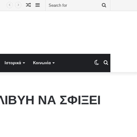
Random
Sidebar
Search
οδείξεις σε Έλληνα πολίτη»
Article
for
Switch
Search
Ιστορικά
Κοινωνία
skin
for
ΛΙΒΥΗ ΝΑ ΣΦΙΞΕΙ