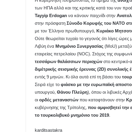
Η κυβέρνηση πληρώνοντας το τίμημα της
ανοιχτ
των ΗΠΑ αλλά και της κριτικής κατά του νυν πρ
Tayyip Erdogan
να κάνουν παιχνίδι στην
Ανατολ
στην πρόσφατη
Σύνοδο Κορυφής του ΝΑΤΟ στ
με τον Έλληνα πρωθυπουργό,
Κυριάκο Μητσοτ
Ούτε θεωρείται τυχαίο το γεγονός ότι λίγες ώρες
Λιβύη ένα
Μνημόνιο Συνεργασίας
(MoU) μεταξύ 
εταιρείας πετρελαίου (NOC). Στόχος της συμφωνί
τεσσάρων θαλάσσιων περιοχών
στο κεντρικό-
διμέτρικής σεισμικής έρευνας (2D) συνολικής 
εντός 9 μηνών. Κι όλα αυτά επί τη βάσει του
τουρ
Σειρά είχε το
φιάσκο με την ευρωπαϊκή αποστο
υπουργού,
Θάνου
Πλεύρη
), όπου οι λιβυκές Αρ
οι
ορδές
μεταναστών
που καταφτάνουν στην
Κρ
κυβέρνησης της Τρίπολης,
που αμφισβητεί την ε
το τουρκολιβυκό μνημόνιο του 2019
.
karditsastakra