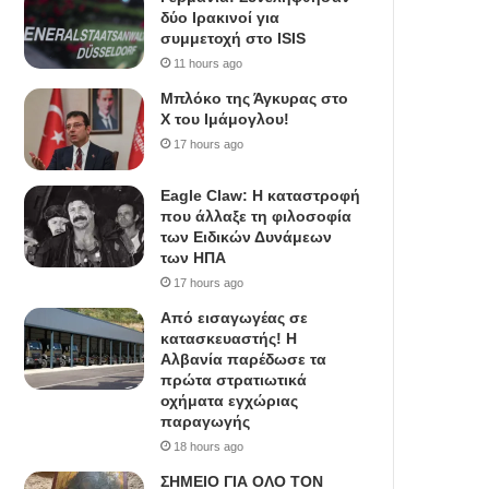
δύο Ιρακινοί για
συμμετοχή στο ISIS
11 hours ago
Μπλόκο της Άγκυρας στο
X του Ιμάμογλου!
17 hours ago
Eagle Claw: Η καταστροφή
που άλλαξε τη φιλοσοφία
των Ειδικών Δυνάμεων
των ΗΠΑ
17 hours ago
Από εισαγωγέας σε
κατασκευαστής! Η
Αλβανία παρέδωσε τα
πρώτα στρατιωτικά
οχήματα εγχώριας
παραγωγής
18 hours ago
ΣΗΜΕΙΟ ΓΙΑ ΟΛΟ ΤΟΝ