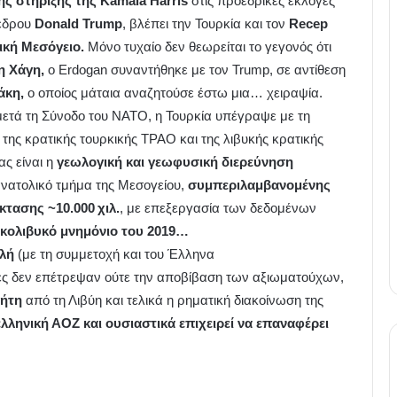
ής στήριξης της
Kamala
Harris
στις προεδρικές εκλογές
οέδρου
Donald
Trump
, βλέπει την Τουρκία και τον
Recep
ική Μεσόγειο.
Μόνο τυχαίο δεν θεωρείται το γεγονός ότι
η Χάγη,
ο Erdogan συναντήθηκε με τον Trump, σε αντίθεση
άκη,
ο οποίος μάταια αναζητούσε έστω μια… χειραψία.
 μετά τη Σύνοδο του ΝΑΤΟ, η Τουρκία υπέγραψε με τη
της κρατικής τουρκικής TPAO και της λιβυκής κρατικής
ας είναι η
γεωλογική και γεωφυσική διερεύνηση
ανατολικό τμήμα της Μεσογείου,
συμπεριλαμβανομένης
έκτασης ~10.000
χιλ.
, με επεξεργασία των δεδομένων
κολιβυκό μνημόνιο του 2019…
λή
(με τη συμμετοχή και του Έλληνα
χές δεν επέτρεψαν ούτε την αποβίβαση των αξιωματούχων,
ήτη
από τη Λιβύη και τελικά η ρηματική διακοίνωση της
λληνική ΑΟΖ και ουσιαστικά επιχειρεί να επαναφέρει