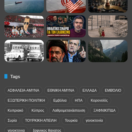
Tags
ΑΣΦΑΛΕΙΑ-ΑΜΥΝΑ
ΕΘΝΙΚΗ ΑΜΥΝΑ
ΕΛΛΑΔΑ
ΕΜΒΌΛΙΟ
ΕΞΩΤΕΡΙΚΗ ΠΟΛΙΤΙΚΗ
Εμβόλια
ΗΠΑ
Κορονοϊός
Κυπριακό
Κύπρος
Λαθρομετανάστευση
ΞΑΦΝΙΚΙΤΙΔΑ
Συρία
ΤΟΥΡΚΙΚΗ ΑΠΕΙΛΗ
Τουρκία
γενοκτονία
γενοκτονια
ξαφνικος θανατος