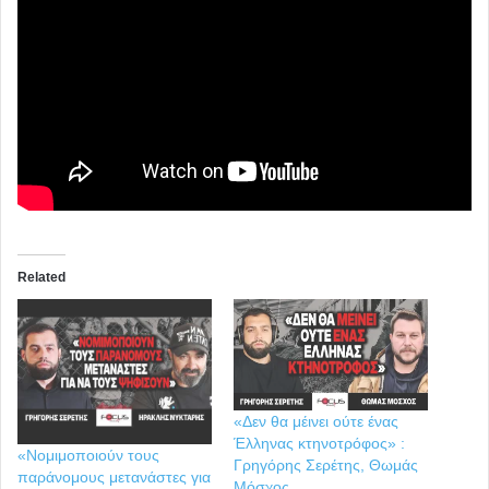
Related
«Δεν θα μέινει ούτε ένας
Έλληνας κτηνοτρόφος» :
«Νομιμοποιούν τους
Γρηγόρης Σερέτης, Θωμάς
παράνομους μετανάστες για
Μόσχος