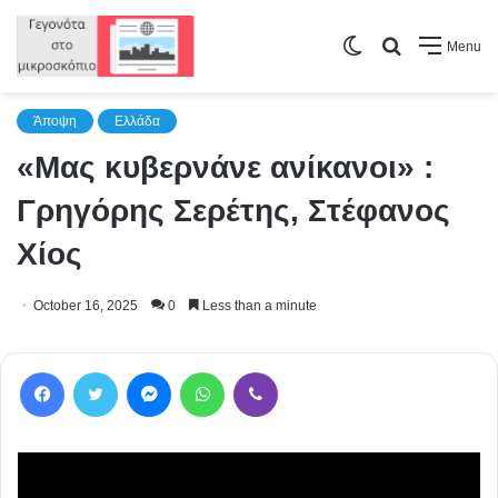
Switch
Search
Menu
skin
for
Άποψη
Ελλάδα
«Μας κυβερνάνε ανίκανοι» :
Γρηγόρης Σερέτης, Στέφανος
Χίος
October 16, 2025
0
Less than a minute
Facebook
Twitter
Messenger
WhatsApp
Viber