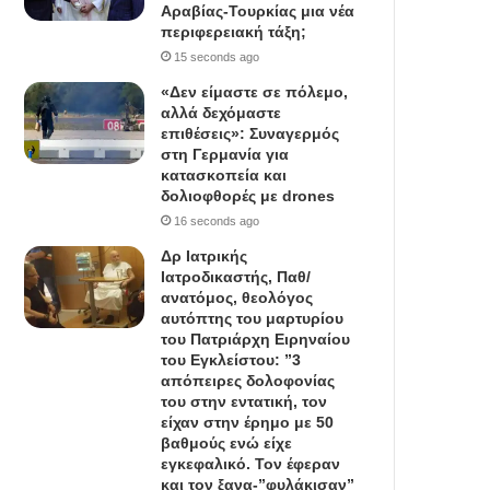
Αραβίας-Τουρκίας μια νέα
περιφερειακή τάξη;
15 seconds ago
«Δεν είμαστε σε πόλεμο,
αλλά δεχόμαστε
επιθέσεις»: Συναγερμός
στη Γερμανία για
κατασκοπεία και
δολιοφθορές με drones
16 seconds ago
Δρ Ιατρικής
Ιατροδικαστής, Παθ/
ανατόμος, θεολόγος
αυτόπτης του μαρτυρίου
του Πατριάρχη Ειρηναίου
του Εγκλείστου: ”3
απόπειρες δολοφονίας
του στην εντατική, τον
είχαν στην έρημο με 50
βαθμούς ενώ είχε
εγκεφαλικό. Τον έφεραν
και τον ξανα-”φυλάκισαν”