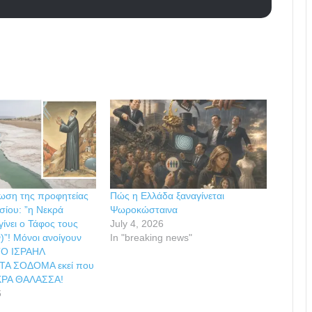
ωση της προφητείας
Πώς η Ελλάδα ξαναγίνεται
σίου: ”η Νεκρά
Ψωροκώσταινα
ίνει ο Τάφος τους
July 4, 2026
)”! Μόνοι ανοίγουν
In "breaking news"
ΤΟ ΙΣΡΑΗΛ
ΤΑ ΣΟΔΟΜΑ εκεί που
ΚΡΑ ΘΑΛΑΣΣΑ!
6