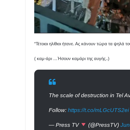
“Τέτοιοι ηλίθιοι ήτανε. Ας κάνουν τώρα τα ψηλά 
( καμ-άρι …Ήσουν καμάρι της αυγής..)
The scale of destruction in Tel Avi
Follow:
https://t.co/mLGcUTS2ei
— Press TV
(@PressTV)
Jun