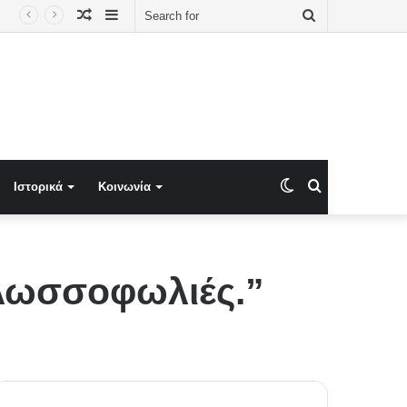
Random
Sidebar
Search
Article
for
Switch
Search
Ιστορικά
Κοινωνία
skin
for
κλωσσοφωλιές.”