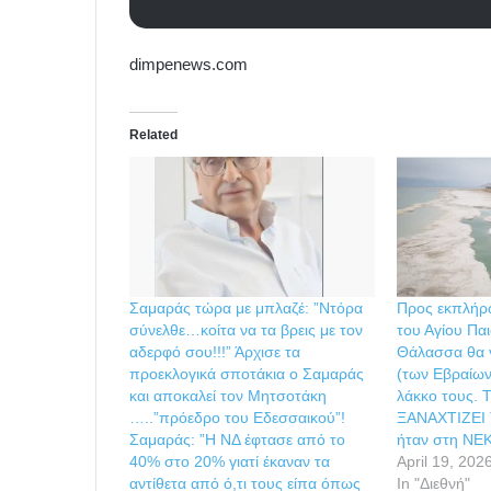
dimpenews.com
Related
Σαμαράς τώρα με μπλαζέ: ”Ντόρα
Προς εκπλήρ
σύνελθε…κοίτα να τα βρεις με τον
του Αγίου Παι
αδερφό σου!!!” Άρχισε τα
Θάλασσα θα γ
προεκλογικά σποτάκια ο Σαμαράς
(των Εβραίων
και αποκαλεί τον Μητσοτάκη
λάκκο τους. 
…..”πρόεδρο του Εδεσσαικού”!
ΞΑΝΑΧΤΙΖΕΙ 
Σαμαράς: ”Η ΝΔ έφτασε από το
ήταν στη ΝΕ
40% στο 20% γιατί έκαναν τα
April 19, 202
αντίθετα από ό,τι τους είπα όπως
In "Διεθνή"