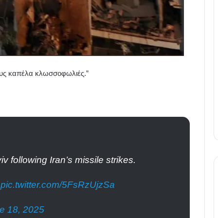
τους καπέλα κλωσσοφωλιές.”
v following Iran’s missile strikes.
pic.twitter.com/5FsRzUjzSa
e 18, 2025