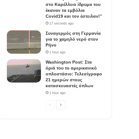
στο Καρέλλειο ίδρυμα του
έκαναν τα εμβόλια
Covid19 και τον έστειλαν!”
17 seconds ago
Συναγερμός στη Γερμανία
για το χαμηλό νερό στον
Ρήνο
1 hour ago
Washington Post: Στα
όριά του το αμερικανικό
οπλοστάσιο: Τελεσίγραφο
21 ημερών στους
κατασκευαστές όπλων
1 hour ago
P
N
r
e
e
x
v
t