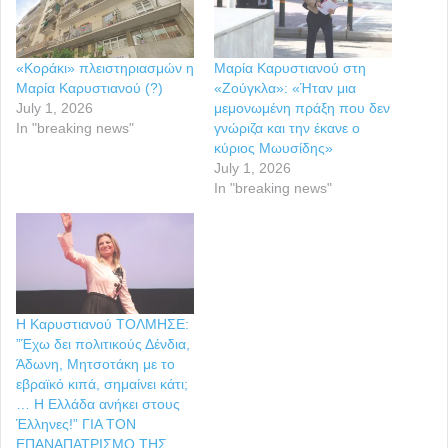
«Κοράκι» πλειστηριασμών η
Μαρία Καρυστιανού στη
Μαρία Καρυστιανού (?)
«Ζούγκλα»: «Ήταν μια
July 1, 2026
μεμονωμένη πράξη που δεν
In "breaking news"
γνώριζα και την έκανε ο
κύριος Μωυσίδης»
July 1, 2026
In "breaking news"
Η Καρυστιανού ΤΟΛΜΗΣΕ:
”Έχω δει πολιτικούς Δένδια,
Άδωνη, Μητσοτάκη με το
εβραϊκό κιπά, σημαίνει κάτι;
… Η Ελλάδα ανήκει στους
Έλληνες!” ΓΙΑ ΤΟΝ
ΕΠΑΝΑΠΑΤΡΙΣΜΟ ΤΗΣ