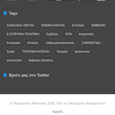
Tags
ΑΣΦΑΛΕΙΑ-ΑΜΥΝΑ
ΕΘΝΙΚΗ ΑΜΥΝΑ
ΕΛΛΑΔΑ
ΕΜΒΌΛΙΟ
ΕΞΩΤΕΡΙΚΗ ΠΟΛΙΤΙΚΗ
Εμβόλια
ΗΠΑ
Κορονοϊός
Κυπριακό
Κύπρος
Λαθρομετανάστευση
ΞΑΦΝΙΚΙΤΙΔΑ
Συρία
ΤΟΥΡΚΙΚΗ ΑΠΕΙΛΗ
Τουρκία
γενοκτονία
γενοκτονια
ξαφνικος θανατος
Βρείτε μας στο Twitter
© Πνευματική ιδιοκτησία 2026, Όλα τα δικαιώματα διατηρούνται
Αρχική