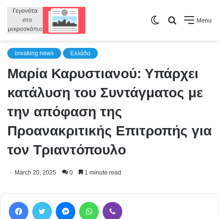
Switch
Search
Menu
skin
for
breaking news
Ελλάδα
Μαρία Καρυστιανού: Υπάρχει
κατάλυση του Συντάγματος με
την απόφαση της
Προανακριτικής Επιτροπής για
τον Τριαντόπουλο
March 20, 2025
0
1 minute read
Facebook
Twitter
Messenger
WhatsApp
Viber