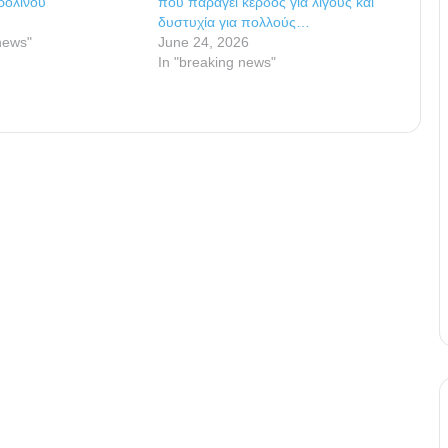
ρολίνου
που παράγει κέρδος για λίγους και
δυστυχία για πολλούς…
news"
June 24, 2026
In "breaking news"