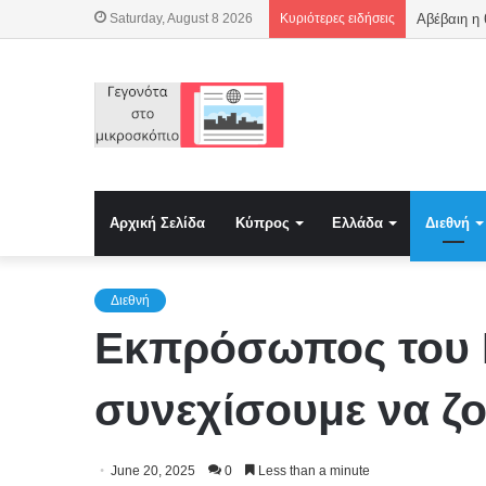
Saturday, August 8 2026
Κυριότερες ειδήσεις
Αβέβαιη η
Αρχική Σελίδα
Κύπρος
Ελλάδα
Διεθνή
Διεθνή
Εκπρόσωπος του Ι
συνεχίσουμε να ζο
June 20, 2025
0
Less than a minute