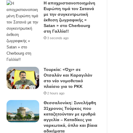
Η αποχριστιανοποιημένη
Ευρώπη τιμά τον Σατανά
με την συγκεντρωτική
έκθεση ζωγραφικής «
Satan » στο Cherbourg
στη Γαλλία!!
3 seconds ago
Τουρκία: «Όχι» σε
Οτσαλάν και Καραγιλάν
στο νέο νομοθετικό
πλαίσιο για το PKK
2 hours ago
Θεσσαλονίκη: Συνελήφθη
31χρονος Τούρκος που
καταζητούνταν με ερυθρά
αγγελία – Καταδίκες για
ναρκωτικά, όπλο και βίαια
αδικήματα