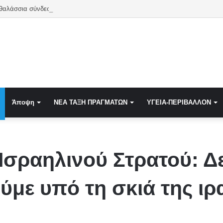
 θαλάσσια σύνδεση Κύπρου-Ελλάδας – Το 2027 ίσως η τελευταία χρονιά
Άποψη
NEA TAΞΗ ΠΡΑΓΜΑΤΩΝ
ΥΓΕΙΑ-ΠΕΡΙΒΑΛΛΟΝ
σραηλινού Στρατού: Δ
ύμε υπό τη σκιά της ιρ