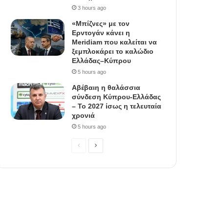
3 hours ago
«Μπίζνες» με τον
Ερντογάν κάνει η
Meridiam που καλείται να
ξεμπλοκάρει το καλώδιο
Ελλάδας–Κύπρου
5 hours ago
Αβέβαιη η θαλάσσια
σύνδεση Κύπρου-Ελλάδας
– Το 2027 ίσως η τελευταία
χρονιά
5 hours ago
P
N
r
e
e
x
v
t
i
p
o
a