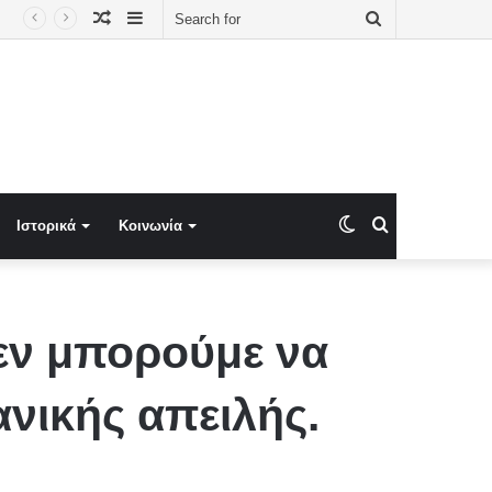
Random
Sidebar
Search
Article
for
Switch
Search
Ιστορικά
Κοινωνία
skin
for
εν μπορούμε να
ανικής απειλής.