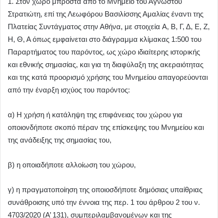
1. Στον χώρο μπροστά από το Μνημείο του Αγνώστου
Στρατιώτη, επί της Λεωφόρου Βασιλίσσης Αμαλίας έναντι της
Πλατείας Συντάγματος στην Αθήνα, με στοιχεία A, Β, Γ, Δ, Ε, Ζ,
Η, Θ, Α όπως εμφαίνεται στο διάγραμμα κλίμακας 1:500 του
Παραρτήματος του παρόντος, ως χώρο ιδιαίτερης ιστορικής
και εθνικής σημασίας, και για τη διαφύλαξη της ακεραιότητας
και της κατά προορισμό χρήσης του Μνημείου απαγορεύονται
από την έναρξη ισχύος του παρόντος:
α) Η χρήση ή κατάληψη της επιφάνειας του χώρου για
οποιονδήποτε σκοπό πέραν της επίσκεψης του Μνημείου και
της ανάδειξης της σημασίας του,
β) η οποιαδήποτε αλλοίωση του χώρου,
γ) η πραγματοποίηση της οποιοσδήποτε δημόσιας υπαίθριας
συνάθροισης υπό την έννοια της περ. 1 του άρθρου 2 του ν.
4703/2020 (Α’ 131), συμπεριλαμβανομένων και της