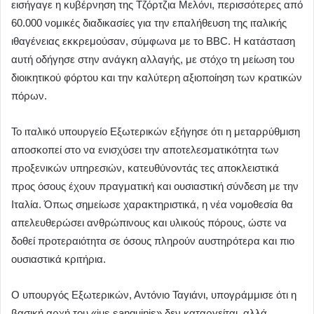
εισήγαγε η κυβέρνηση της Τζόρτζια Μελόνι, περισσότερες από
60.000 νομικές διαδικασίες για την επαλήθευση της ιταλικής
ιθαγένειας εκκρεμούσαν, σύμφωνα με το BBC. Η κατάσταση
αυτή οδήγησε στην ανάγκη αλλαγής, με στόχο τη μείωση του
διοικητικού φόρτου και την καλύτερη αξιοποίηση των κρατικών
πόρων.
Το ιταλικό υπουργείο Εξωτερικών εξήγησε ότι η μεταρρύθμιση
αποσκοπεί στο να ενισχύσει την αποτελεσματικότητα των
προξενικών υπηρεσιών, κατευθύνοντάς τες αποκλειστικά
προς όσους έχουν πραγματική και ουσιαστική σύνδεση με την
Ιταλία. Όπως σημείωσε χαρακτηριστικά, η νέα νομοθεσία θα
απελευθερώσει ανθρώπινους και υλικούς πόρους, ώστε να
δοθεί προτεραιότητα σε όσους πληρούν αυστηρότερα και πιο
ουσιαστικά κριτήρια.
Ο υπουργός Εξωτερικών, Αντόνιο Ταγιάνι, υπογράμμισε ότι η
βασική αρχή του «jus sanguinis» δεν καταργείται, αλλά