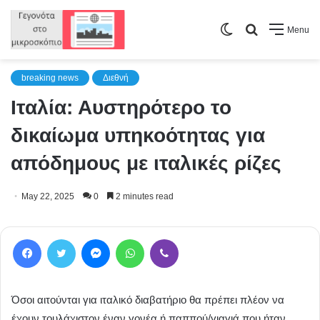
Switch
Search
Menu
skin
for
breaking news
Διεθνή
Ιταλία: Αυστηρότερο το
δικαίωμα υπηκοότητας για
απόδημους με ιταλικές ρίζες
May 22, 2025
0
2 minutes read
Facebook
Twitter
Messenger
WhatsApp
Viber
Όσοι αιτούνται για ιταλικό διαβατήριο θα πρέπει πλέον να
έχουν τουλάχιστον έναν γονέα ή παππού/γιαγιά που ήταν