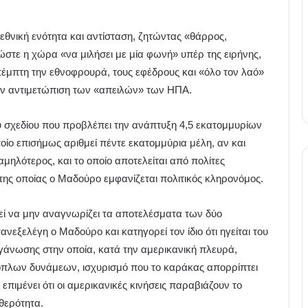
θνική ενότητα και αντίσταση, ζητώντας «θάρρος,
τε η χώρα «να μιλήσει με μία φωνή» υπέρ της ειρήνης,
 πέμπτη την εθνοφρουρά, τους εφέδρους και «όλο τον λαό»
την αντιμετώπιση των «απειλών» των ΗΠΑ.
 σχεδίου που προβλέπει την ανάπτυξη 4,5 εκατομμυρίων
ίο επισήμως αριθμεί πέντε εκατομμύρια μέλη, αν και
χαμηλότερος, και το οποίο αποτελείται από πολίτες
της οποίας ο Μαδούρο εμφανίζεται πολιτικός κληρονόμος.
θεί να μην αναγνωρίζει τα αποτελέσματα των δύο
νεξελέγη ο Μαδούρο και κατηγορεί τον ίδιο ότι ηγείται του
οργάνωσης στην οποία, κατά την αμερικανική πλευρά,
νόπλων δυνάμεων, ισχυρισμό που το καράκας απορρίπτει
πιμένει ότι οι αμερικανικές κινήσεις παραβιάζουν το
αθερότητα.