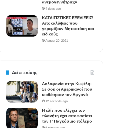
ανεμογεννήτριες»
4 days ago
ΚΑΤΑΙΓΙΣΤΙΚΕΣ ΕΞΕΛΙΞΕΙΣ!
Αποκαλύψεις που
γκρεμίζουν Μητσοτάκη και
ειδικούς
August 20, 2021
Δείτε επίσης
Δολοφονία στην Κυψέλη:
Σε σοκ οι Αμερικανοί που
υιοθέτησαν τον Αφγανό
12 seconds ago
Η ελίτ που ελέγχει τον
πλανήτη έχει αποφασίσει
τον Γ’ Παγκόσμιο πόλεμο
5 minutes ago