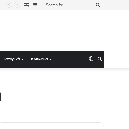
Random
Sidebar
Search
ης για τις εξετάσεις στα εργαστήρια του εξωτερικού
Article
for
Switch
Search
Ιστορικά
Κοινωνία
skin
for
ή