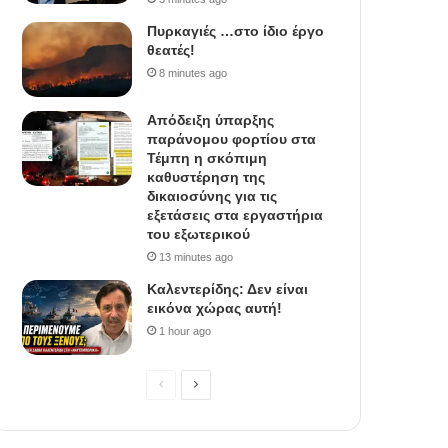
Πυρκαγιές …στο ίδιο έργο
θεατές!
8 minutes ago
Απόδειξη ύπαρξης
παράνομου φορτίου στα
Τέμπη η σκόπιμη
καθυστέρηση της
δικαιοσύνης για τις
εξετάσεις στα εργαστήρια
του εξωτερικού
13 minutes ago
Καλεντερίδης: Δεν είναι
εικόνα χώρας αυτή!
1 hour ago
P
N
r
e
e
x