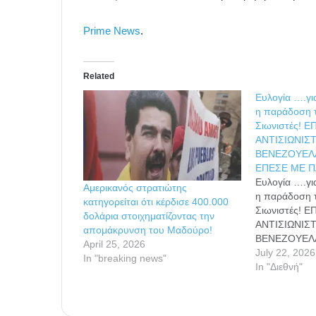
Prime News
.
Related
Ευλογία ….γι
η παράδοση 
Σιωνιστές! 
ΑΝΤΙΣΙΩΝΙΣ
ΒΕΝΕΖΟΥΕΛ
ΕΠΕΣΕ ΜΕ Π
Ευλογία ….γι
Αμερικανός στρατιώτης
η παράδοση 
κατηγορείται ότι κέρδισε 400.000
Σιωνιστές! 
δολάρια στοιχηματίζοντας την
ΑΝΤΙΣΙΩΝΙΣ
απομάκρυνση του Μαδούρο!
ΒΕΝΕΖΟΥΕΛ
April 25, 2026
ΕΠΕΣΕ ΜΕ Π
July 22, 2026
In "breaking news"
100.000 ΟΙ Ν
In "Διεθνή"
αγνοούμενοι)
σκανδάλου” π
από πέτρες 