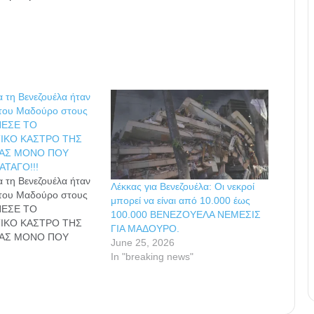
α τη Βενεζουέλα ήταν
του Μαδούρο στους
ΕΠΕΣΕ ΤΟ
ΤΙΚΟ ΚΑΣΤΡΟ ΤΗΣ
ΑΣ ΜΟΝΟ ΠΟΥ
ΑΤΑΓΟ!!!
α τη Βενεζουέλα ήταν
Λέκκας για Βενεζουέλα: Οι νεκροί
του Μαδούρο στους
μπορεί να είναι από 10.000 έως
ΕΠΕΣΕ ΤΟ
100.000 ΒΕΝΕΖΟΥΕΛΑ ΝΕΜΕΣΙΣ
ΤΙΚΟ ΚΑΣΤΡΟ ΤΗΣ
ΓΙΑ ΜΑΔΟΥΡΟ.
ΑΣ ΜΟΝΟ ΠΟΥ
June 25, 2026
ΑΤΑΓΟ ΩΣ ΚΑΙ
In "breaking news"
ΕΚΡΟΙ (δηλ.
 Σήμερα η ”πέτρα του
ου έκανε .. σωρό
τη χώρα της…