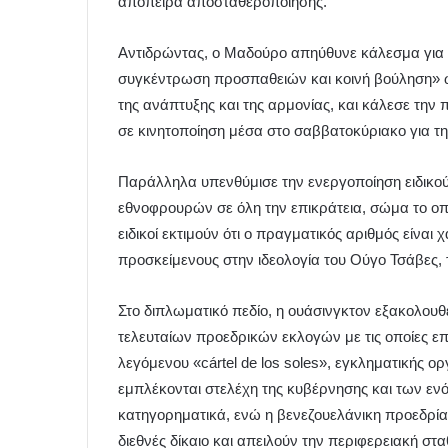
απόπειρα αποσταθεροποίησης.
Αντιδρώντας, ο Μαδούρο απηύθυνε κάλεσμα για ε
συγκέντρωση προσπαθειών και κοινή βούληση» ώσ
της ανάπτυξης και της αρμονίας, και κάλεσε την
σε κινητοποίηση μέσα στο σαββατοκύριακο για 
Παράλληλα υπενθύμισε την ενεργοποίηση ειδικού
εθνοφρουρών σε όλη την επικράτεια, σώμα το οπο
ειδικοί εκτιμούν ότι ο πραγματικός αριθμός είναι 
προσκείμενους στην ιδεολογία του Ούγο Τσάβες, 
Στο διπλωματικό πεδίο, η ουάσινγκτον εξακολου
τελευταίων προεδρικών εκλογών με τις οποίες επα
λεγόμενου «cártel de los soles», εγκληματικής 
εμπλέκονται στελέχη της κυβέρνησης και των ε
κατηγορηματικά, ενώ η βενεζουελάνικη προεδρία ε
διεθνές δίκαιο και απειλούν την περιφερειακή στ