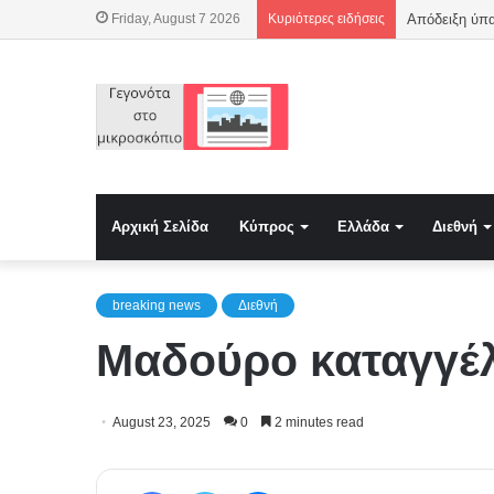
Friday, August 7 2026
Κυριότερες ειδήσεις
Αρχική Σελίδα
Κύπρος
Ελλάδα
Διεθνή
breaking news
Διεθνή
Μαδούρο καταγγέλ
August 23, 2025
0
2 minutes read
Facebook
Twitter
Messenger