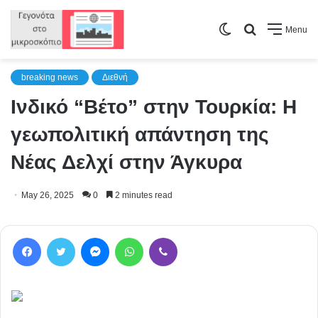
Switch
Search
Menu
skin
for
breaking news
Διεθνή
Ινδικό “Βέτο” στην Τουρκία: Η
γεωπολιτική απάντηση της
Νέας Δελχί στην Άγκυρα
May 26, 2025
0
2 minutes read
Facebook
Twitter
Messenger
WhatsApp
Viber