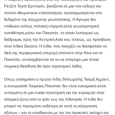
Ρετζέπ Ταγίπ Ερντογάν, βασίζεται σε μια νέα εκδοχή του
παλιού οθωμανικού επεκτατισμού, προσαρμοσμένου στα
δεδομένα της σύγχρονης γεωπολιτικής. Η Άγκυρα δεν
επιδιώκει απλώς πολιτική επιρροή αλλά γεωστρατηγική
τοποθέτηση μέσω του Πακιστάν, το οποίο λειτουργεί ως
διάδρομος προς την Κεντρική Ασία και, τελικώς, ως πρόσβαση
στον Ινδικό Ωκεανό. Η Ινδία, που πασχίζει να διασφαλίσει τη
δική της περιφερειακή υπεροχή απέναντι στην Κίνα και το
Πακιστάν, αντιλαμβάνεται ότι το να επιτρέψει μια τέτοια
τουρκική διείσδυση θα ήταν στρατηγικό λάθος.
Όπως επισημαίνει ο πρώην Ινδός διπλωμάτης Ταλμίζ Αχμάντ,
η συνεργασία Τουρκίας-Πακιστάν δεν είναι ευκαιριακή αλλά
ενταγμένη σε μια ενιαία στρατηγική για την κυριαρχία στην
ισλαμική ζώνη από το Ιράν έως την Ινδονησία. Η Ινδία δεν
μπορεί να παραμείνει ουδέτερη σε αυτή τη σύγκρουση
αξόνων – και το αποδεικνύει με τον πιο πρακτικό, σκληρό και