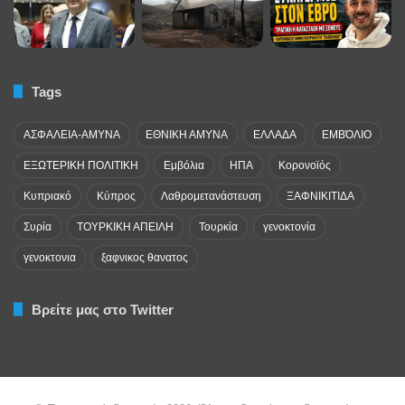
Tags
ΑΣΦΑΛΕΙΑ-ΑΜΥΝΑ
ΕΘΝΙΚΗ ΑΜΥΝΑ
ΕΛΛΑΔΑ
ΕΜΒΌΛΙΟ
ΕΞΩΤΕΡΙΚΗ ΠΟΛΙΤΙΚΗ
Εμβόλια
ΗΠΑ
Κορονοϊός
Κυπριακό
Κύπρος
Λαθρομετανάστευση
ΞΑΦΝΙΚΙΤΙΔΑ
Συρία
ΤΟΥΡΚΙΚΗ ΑΠΕΙΛΗ
Τουρκία
γενοκτονία
γενοκτονια
ξαφνικος θανατος
Βρείτε μας στο Twitter