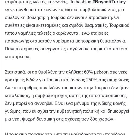
το φάσμα της ινδικής κοινωνίας. Το hashtag
#BoycottTurkey
έγινε σύνθημα στα κοινωνικά δίκτυα, συμβολοποιώντας μια
συλλογική βούληση: η Τουρκία δεν είναι ευπρόσδεκτη. Οι
συνέπειες είναι εκτεταμένες και σχεδόν θεαματικές. Τουρκικού
τύπου γαμήλιες τελετές ακυρώνονται, ενώ εταιρείες
παραγωγής σταματούν γυρίσματα με τουρκική θεματολογία.
Πανεπιστημιακές συνεργασίες παγώνουν, τουριστικά πακέτα
καταρρέουν.
Στατιστικά, οι αριθμοί λένε την αλήθεια: 60% μείωση στις νέες
κρατήσεις Ινδών για Τουρκία και άνοδος 250% στις ακυρώσεις.
Αν και ο αριθμός των Ινδών τουριστών στην Τουρκία δεν ήταν
καταλυτικός, η συμβολική ισχύς αυτής της αποστασιοποίησης
δεν μπορεί να αγνοηθεί. Είναι ένα μήνυμα της ινδικής κοινής
γνώμης, που ενισχύει την κυβερνητική πολιτική και δημιουργεί
μια νέα, ψυχρή δυναμική στις σχέσεις των δύο χωρών.
Η τουρκική προσέγγιση, υπό την καθοδήγηση του προέδρου