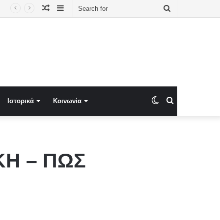
Random
Sidebar
Search
Article
for
Switch
Search
Ιστορικά
Κοινωνία
skin
for
Η – ΠΩΣ