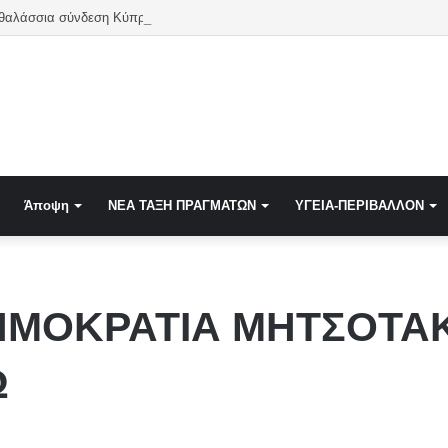
 θαλάσσια σύνδεση Κύπρου-Ελλάδας – Το 2027 ίσως η τελευταία χρονιά
Άποψη
NEA TAΞΗ ΠΡΑΓΜΑΤΩΝ
ΥΓΕΙΑ-ΠΕΡΙΒΑΛΛΟΝ
ΗΜΟΚΡΑΤΙΑ ΜΗΤΣΟΤΑΚ
Ω