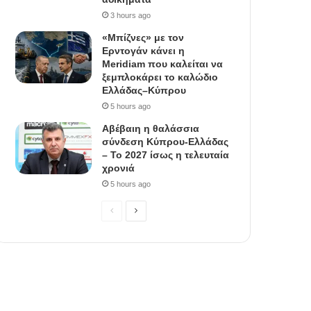
3 hours ago
«Μπίζνες» με τον
Ερντογάν κάνει η
Meridiam που καλείται να
ξεμπλοκάρει το καλώδιο
Ελλάδας–Κύπρου
5 hours ago
Αβέβαιη η θαλάσσια
σύνδεση Κύπρου-Ελλάδας
– Το 2027 ίσως η τελευταία
χρονιά
5 hours ago
Previous
Next
page
page