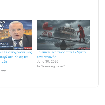
– Η Ακτινογραφία μιας
Το επικείμενο τέλος των Ελλήνων
παρξιακή Κρίση και
είναι γεγονός…
άταξη
June 30, 2026
6
In "breaking news"
news"