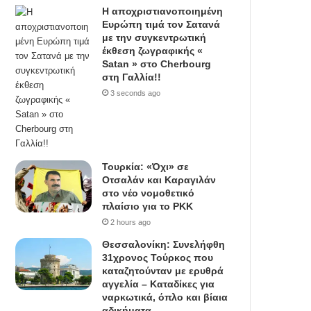
Η αποχριστιανοποιημένη
Ευρώπη τιμά τον Σατανά
με την συγκεντρωτική
έκθεση ζωγραφικής «
Satan » στο Cherbourg
στη Γαλλία!!
3 seconds ago
Τουρκία: «Όχι» σε
Οτσαλάν και Καραγιλάν
στο νέο νομοθετικό
πλαίσιο για το PKK
2 hours ago
Θεσσαλονίκη: Συνελήφθη
31χρονος Τούρκος που
καταζητούνταν με ερυθρά
αγγελία – Καταδίκες για
ναρκωτικά, όπλο και βίαια
αδικήματα