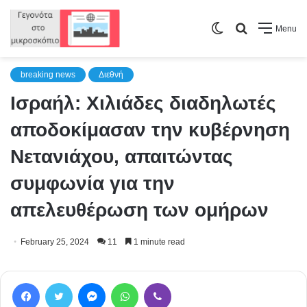
Switch
Search
Menu
skin
for
breaking news
Διεθνή
Ισραήλ: Χιλιάδες διαδηλωτές
αποδοκίμασαν την κυβέρνηση
Νετανιάχου, απαιτώντας
συμφωνία για την
απελευθέρωση των ομήρων
February 25, 2024
11
1 minute read
Facebook
Twitter
Messenger
WhatsApp
Viber