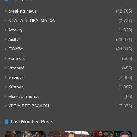
breaking news
(42,765)
NEA TAΞΗ ΠΡΑΓΜΑΤΩΝ
(2,737)
Άποψη
(1,523)
Διεθνή
(26,871)
Ελλάδα
(24,815)
θρησκεια
(605)
Ιστορικά
(455)
κοινωνία
(2,086)
Κύπρος
(1,367)
Μετεωροτρόμος
(66)
ΥΓΕΙΑ-ΠΕΡΙΒΑΛΛΟΝ
(7,376)
Last Modified Posts