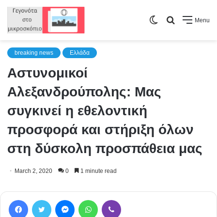
Switch
Search
Menu
skin
for
breaking news
Ελλάδα
Αστυνομικοί
Αλεξανδρούπολης: Μας
συγκινεί η εθελοντική
προσφορά και στήριξη όλων
στη δύσκολη προσπάθεια μας
March 2, 2020
0
1 minute read
Facebook
Twitter
Messenger
WhatsApp
Viber