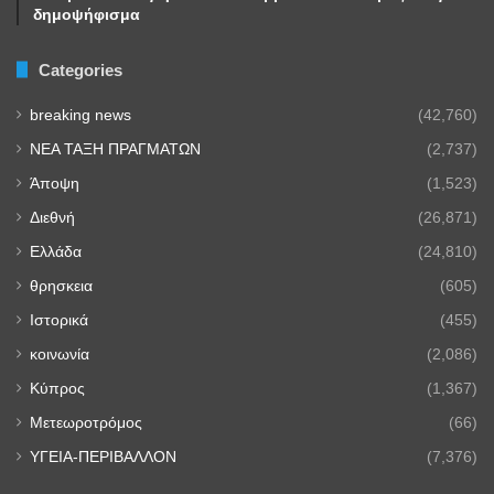
δημοψήφισμα
Categories
breaking news
(42,760)
NEA TAΞΗ ΠΡΑΓΜΑΤΩΝ
(2,737)
Άποψη
(1,523)
Διεθνή
(26,871)
Ελλάδα
(24,810)
θρησκεια
(605)
Ιστορικά
(455)
κοινωνία
(2,086)
Κύπρος
(1,367)
Μετεωροτρόμος
(66)
ΥΓΕΙΑ-ΠΕΡΙΒΑΛΛΟΝ
(7,376)