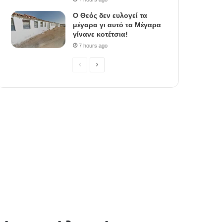
Ο Θεός δεν ευλογεί τα
μέγαρα γι αυτό τα Μέγαρα
γίνανε κοτέτσια!
7 hours ago
P
N
r
e
e
x
v
t
i
p
o
a
u
g
s
e
p
a
g
e