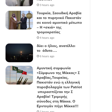
3 hours ago
Τουρκία, Σαουδική Αραβία
και το πυρηνικό Πακιστάν
σε κοινό αμυντικό μέτωπο
– Η «σκιά» της
τρομοκρατίας
4 hours ago
δύει ο ήλιος, ανατέλλει
το άδυτο….
6 hours ago
Αμυντική συμφωνία
«Σύμφωνο της Μέκκας» Σ
Αραβίας,Τουρκίας,
Πακιστάν ενώ η ελληνική
πυροβολαρχία των Patriot
υπερασπίζεται την Σ
Αραβία! Τριμερής
σύνοδος στη Μέκκα. Ο
Ερντογάν πήγε Μέκκα!!!
7 hours ago