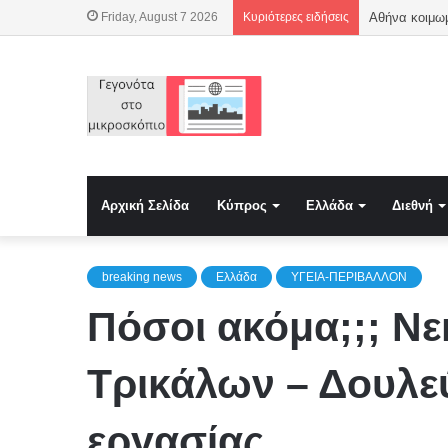
Friday, August 7 2026
Κυριότερες ειδήσεις
Αρχική Σελίδα
Κύπρος
Ελλάδα
Διεθνή
breaking news
Ελλάδα
ΥΓΕΙΑ-ΠΕΡΙΒΑΛΛΟΝ
Πόσοι ακόμα;;; Ν
Τρικάλων – Δουλεύ
εργασίας