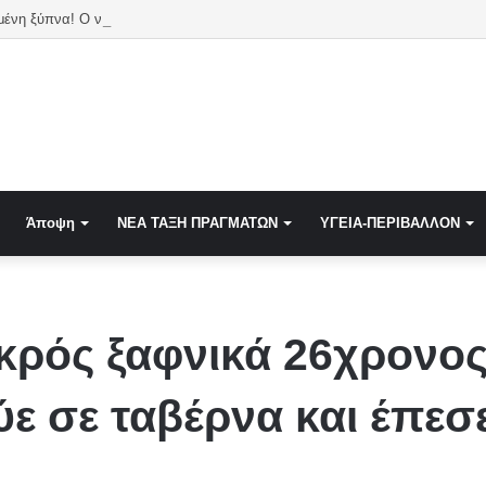
Αθήνα κοιμωμένη ξύπνα! Ο νομικός Ελλήσποντος Κρήτης Κάσου υπερέχει του π
Άποψη
NEA TAΞΗ ΠΡΑΓΜΑΤΩΝ
ΥΓΕΙΑ-ΠΕΡΙΒΑΛΛΟΝ
εκρός ξαφνικά 26χρονο
ε σε ταβέρνα και έπεσ