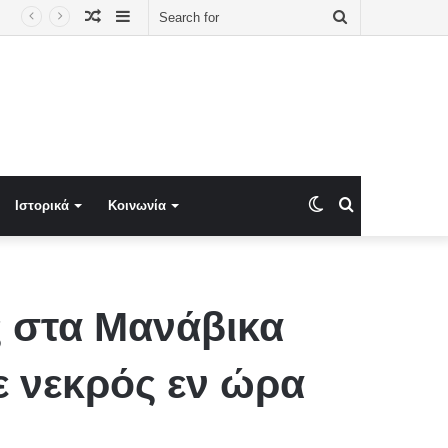
Random
Sidebar
Search
ραγματικού Ελλήσποντου
Article
for
Switch
Search
Ιστορικά
Κοινωνία
skin
for
ς στα Μανάβικα
ε νεκρός εν ώρα