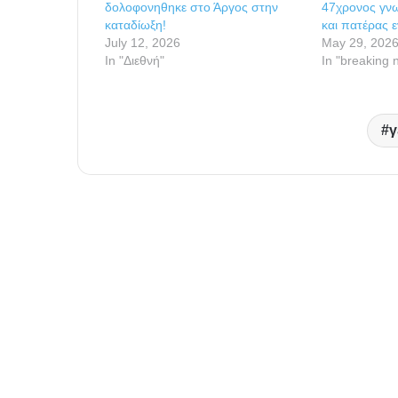
δολοφονηθηκε στο Άργος στην
47χρονος γνω
καταδίωξη!
και πατέρας 
July 12, 2026
May 29, 202
In "Διεθνή"
In "breaking 
γ