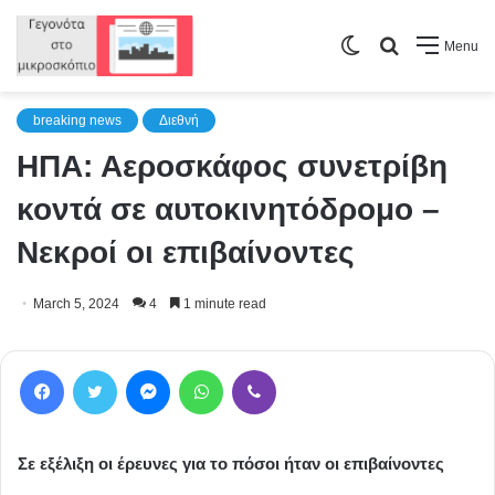
Switch
Search
Menu
skin
for
breaking news
Διεθνή
ΗΠΑ: Αεροσκάφος συνετρίβη
κοντά σε αυτοκινητόδρομο –
Νεκροί οι επιβαίνοντες
March 5, 2024
4
1 minute read
Facebook
Twitter
Messenger
WhatsApp
Viber
Σε εξέλιξη οι έρευνες για το πόσοι ήταν οι επιβαίνοντες