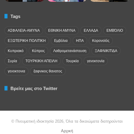
Tags
ΑΣΦΑΛΕΙΑ-ΑΜΥΝΑ
ΕΘΝΙΚΗ ΑΜΥΝΑ
ΕΛΛΑΔΑ
ΕΜΒΌΛΙΟ
ΕΞΩΤΕΡΙΚΗ ΠΟΛΙΤΙΚΗ
Εμβόλια
ΗΠΑ
Κορονοϊός
Κυπριακό
Κύπρος
Λαθρομετανάστευση
ΞΑΦΝΙΚΙΤΙΔΑ
Συρία
ΤΟΥΡΚΙΚΗ ΑΠΕΙΛΗ
Τουρκία
γενοκτονία
γενοκτονια
ξαφνικος θανατος
Βρείτε μας στο Twitter
© Πνευματική ιδιοκτησία 2026, Όλα τα δικαιώματα διατηρούνται
Αρχική