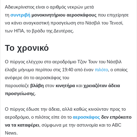
Αδιευκρίνιστος είναι ο αριθμός νεκρών μετά
τη
συντριβή
μονοκινητήριου αεροσκάφους
που επιχείρησε
να κάνει αναγκαστική προσγείωση στο Νάσβιλ του Τενεσί,
των ΗΠΑ, το βράδυ της Δευτέρας.
Το χρονικό
Ο πύργος ελέγχου στο αεροδρόμιο Τζον Τουν του Νάσβιλ
έλαβε μήνυμα περίπου στις 19:40 από έναν
πιλότο
, ο οποίος
ανέφερε ότι το αεροσκάφος του
παρουσίαζε
βλάβη
στον
κινητήρα
και
χρειαζόταν άδεια
προσγείωσης
.
Ο πύργος έδωσε την άδεια, αλλά καθώς κινούνταν προς το
αεροδρόμιο, ο πιλότος είπε ότι το
αεροσκάφος
δεν επρόκειτο
να τα καταφέρει
, σύμφωνα με την αστυνομία και το ABC
News.