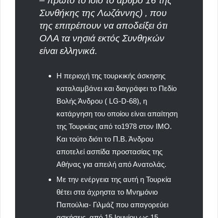
– πρώτο το ίδιο το άρθρο 16 της
Συνθήκης της Λωζάννης) , που
της επιτρέπουν να αποδείξει ότι
ΟΛΑ τα νησιά εκτός Συνθηκών
είναι ελληνικά.
Η περιοχή της τουρκικής άσκησης
καταλαμβάνει και διαγράφει το Πεδίο
Βολής Άνδρου ( LG-D-68), η
κατάργηση του οποίου είναι απαίτηση
της Τουρκίας από το1978 στον ΙΜΟ.
Και τούτο διότι το Π.Β. Άνδρου
αποτελεί ασπίδα προστασίας της
Αθήνας για απειλή από Ανατολάς.
Με την ενέργεια της αυτή η Τουρκία
θέτει στα άχρηστα το Μνημόνιο
Παπούλια- Γιλμάζ που απαγορεύει
ασκήσεις
από 15 Ιουνίου ως 15