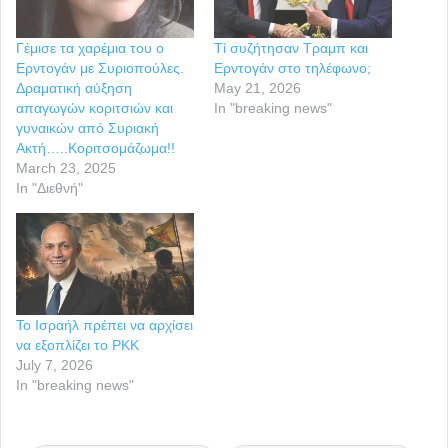
Γέμισε τα χαρέμια του ο
Τί συζήτησαν Τραμπ και
Ερντογάν με Συριοπούλες.
Ερντογάν στο τηλέφωνο;
Δραματική αύξηση
May 21, 2026
απαγωγών κοριτσιών και
In "breaking news"
γυναικών από Συριακή
Ακτή…..Κοριτσομάζωμα!!
March 23, 2025
In "Διεθνή"
Το Ισραήλ πρέπει να αρχίσει
να εξοπλίζει το PKK
July 7, 2026
In "breaking news"