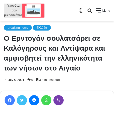
Switch
Search
Menu
skin
for
breaking news
Ελλάδα
Ο Ερντογάν σουλατσάρει σε
Καλόγηρους και Αντίψαρα και
αμφισβητεί την ελληνικότητα
των νήσων στο Αιγαίο
July 5, 2021
0
3 minutes read
Facebook
Twitter
Messenger
WhatsApp
Viber