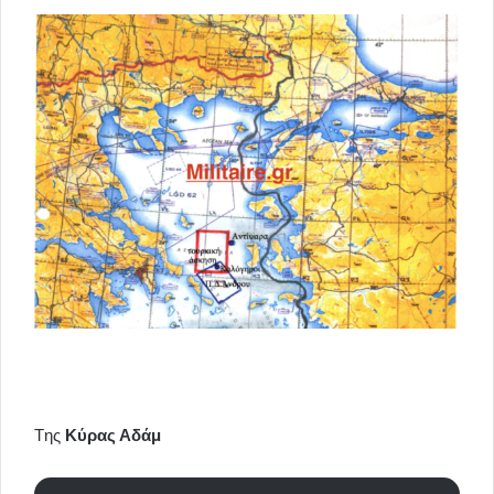
Tης
Κύρας Αδάμ