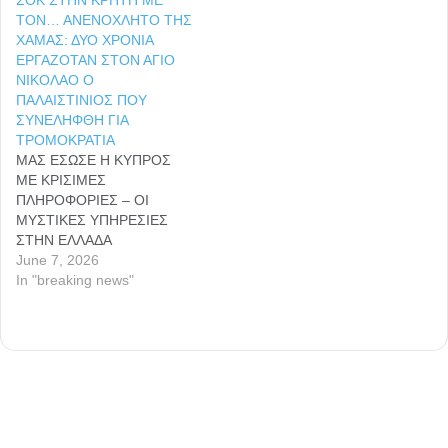
ΤΟΝ… ΑΝΕΝΟΧΛΗΤΟ ΤΗΣ
ΧΑΜΑΣ: ΔΥΟ ΧΡΟΝΙΑ
ΕΡΓΑΖΟΤΑΝ ΣΤΟΝ ΑΓΙΟ
ΝΙΚΟΛΑΟ Ο
ΠΑΛΑΙΣΤΙΝΙΟΣ ΠΟΥ
ΣΥΝΕΛΗΦΘΗ ΓΙΑ
ΤΡΟΜΟΚΡΑΤΙΑ
ΜΑΣ ΕΣΩΣΕ Η ΚΥΠΡΟΣ
ΜΕ ΚΡΙΣΙΜΕΣ
ΠΛΗΡΟΦΟΡΙΕΣ – ΟΙ
ΜΥΣΤΙΚΕΣ ΥΠΗΡΕΣΙΕΣ
ΣΤΗΝ ΕΛΛΑΔΑ
ΠΑΡΑΚΟΛΟΥΘΟΥΝ
June 7, 2026
ΠΑΤΡΙΩΤΕΣ, ΠΟΛΙΤΙΚΟΥΣ
In "breaking news"
ΑΝΤΙΠΑΛΟΥΣ ΤΗΣ ΝΔ ΚΑΙ
ΣΤΕΛΕΧΗ ΤΩΝ ΕΝΟΠΛΩΝ
ΔΥΝΑΜΕΩΝ Εδώ και
περίπου δύο χρόνια ζούσε
κι εργαζόταν στην Κρήτη ο
Παλαιστίνιος που
συνελήφθη από τις Αρχές
για τρομοκρατία. Σύμφωνα