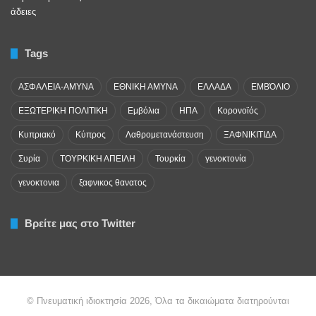
Tags
ΑΣΦΑΛΕΙΑ-ΑΜΥΝΑ
ΕΘΝΙΚΗ ΑΜΥΝΑ
ΕΛΛΑΔΑ
ΕΜΒΌΛΙΟ
ΕΞΩΤΕΡΙΚΗ ΠΟΛΙΤΙΚΗ
Εμβόλια
ΗΠΑ
Κορονοϊός
Κυπριακό
Κύπρος
Λαθρομετανάστευση
ΞΑΦΝΙΚΙΤΙΔΑ
Συρία
ΤΟΥΡΚΙΚΗ ΑΠΕΙΛΗ
Τουρκία
γενοκτονία
γενοκτονια
ξαφνικος θανατος
Βρείτε μας στο Twitter
© Πνευματική ιδιοκτησία 2026, Όλα τα δικαιώματα διατηρούνται