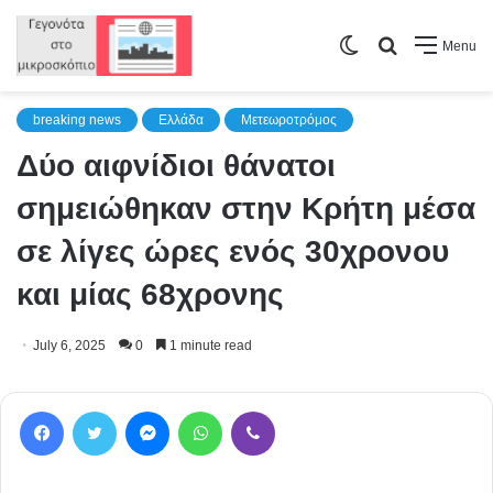
Switch
Search
Menu
skin
for
breaking news
Ελλάδα
Μετεωροτρόμος
Δύο αιφνίδιοι θάνατοι
σημειώθηκαν στην Κρήτη μέσα
σε λίγες ώρες ενός 30χρονου
και μίας 68χρονης
July 6, 2025
0
1 minute read
Facebook
Twitter
Messenger
WhatsApp
Viber