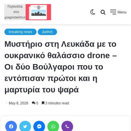
Switch
Search
Menu
skin
for
breaking news
Διεθνή
Μυστήριο στη Λευκάδα με το
ουκρανικό θαλάσσιο drone –
Οι δύο Βούλγαροι που το
εντόπισαν πρώτοι και η
μαρτυρία του ψαρά
May 8, 2026
0
3 minutes read
Facebook
Twitter
Messenger
WhatsApp
Viber