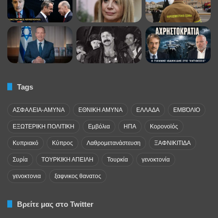
Tags
ΑΣΦΑΛΕΙΑ-ΑΜΥΝΑ
ΕΘΝΙΚΗ ΑΜΥΝΑ
ΕΛΛΑΔΑ
ΕΜΒΌΛΙΟ
ΕΞΩΤΕΡΙΚΗ ΠΟΛΙΤΙΚΗ
Εμβόλια
ΗΠΑ
Κορονοϊός
Κυπριακό
Κύπρος
Λαθρομετανάστευση
ΞΑΦΝΙΚΙΤΙΔΑ
Συρία
ΤΟΥΡΚΙΚΗ ΑΠΕΙΛΗ
Τουρκία
γενοκτονία
γενοκτονια
ξαφνικος θανατος
Βρείτε μας στο Twitter