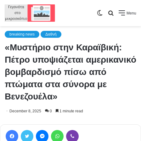
Switch
Search
Menu
skin
for
breaking news
Διεθνή
«Μυστήριο στην Καραϊβική:
Πέτρο υποψιάζεται αμερικανικό
βομβαρδισμό πίσω από
πτώματα στα σύνορα με
Βενεζουέλα»
December 8, 2025
0
1 minute read
Facebook
Twitter
Messenger
WhatsApp
Viber