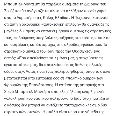
Μπαμπ ελ-Μαντέμπ θα παρέλυε αυτόματα τη Διώρυγα του
Σουέζ και θα ανάγκαζε τα πλοία να αλλάξουν πορεία γύρω
από το Ακρωτήριο της Καλής Ελπίδας. Η Τεχεράνη κατανοεί
ότι αυτή η οικονομικά «αυτοκτονική επιλογή» θα ανάγκαζε τις
μεγάλες δυνάμεις να επανεκτιμήσουν αμέσως τις στρατηγικές
τους, φοβούμενες υπερβολικές αυξήσεις στο κόστος ναυτιλίας
και ασφάλισης και διαταραχές στις αλυσίδες εφοδιασμού. Το
στρατιωτικό μήνυμα του Ιράν προς την Ουάσιγκτον είναι
σαφές: «Εάν αποκλείσετε τα λιμάνια μας ή στοχεύσετε τις
εγκαταστάσεις μας, θα αποκλείσουμε τις διεθνείς πλωτές
οδούς σας». Αυτός είναι ένας πόλεμος φθοράς, όπου το στενό
μετατρέπεται από εμπορική οδό σε «πολιτικό όμηρο» των
Φρουρών της Επανάστασης. Η εστίαση της ρητορικής στο
Στενό Μπαμπ ελ-Μαντέμπ αποτελεί δήλωση έναρξης ενός
«ολοκληρωτικού ναυτικού πολέμου». Το Ιράν στοιχηματίζει ότι
ο κόσμος δεν μπορεί να αντέξει το ταυτόχρονο κλείσιμο δύο
στρατηγικών στενών. Η μπάλα είναι τώρα στο γήπεδο της