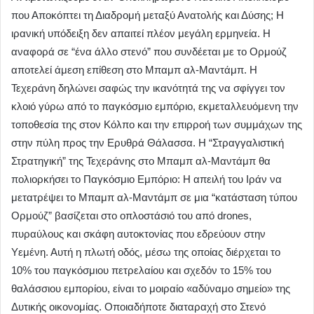
που Αποκόπτει τη Διαδρομή μεταξύ Ανατολής και Δύσης; Η
ιρανική υπόδειξη δεν απαιτεί πλέον μεγάλη ερμηνεία. Η
αναφορά σε “ένα άλλο στενό” που συνδέεται με το Ορμούζ
αποτελεί άμεση επίθεση στο Μπαμπ αλ-Μαντάμπ. Η
Τεχεράνη δηλώνει σαφώς την ικανότητά της να σφίγγει τον
κλοιό γύρω από το παγκόσμιο εμπόριο, εκμεταλλευόμενη την
τοποθεσία της στον Κόλπο και την επιρροή των συμμάχων της
στην πύλη προς την Ερυθρά Θάλασσα. Η “Στραγγαλιστική
Στρατηγική” της Τεχεράνης στο Μπαμπ αλ-Μαντάμπ θα
πολιορκήσει το Παγκόσμιο Εμπόριο: Η απειλή του Ιράν να
μετατρέψει το Μπαμπ αλ-Μαντάμπ σε μια “κατάσταση τύπου
Ορμούζ” βασίζεται στο οπλοστάσιό του από drones,
πυραύλους και σκάφη αυτοκτονίας που εδρεύουν στην
Υεμένη. Αυτή η πλωτή οδός, μέσω της οποίας διέρχεται το
10% του παγκόσμιου πετρελαίου και σχεδόν το 15% του
θαλάσσιου εμπορίου, είναι το μοιραίο «αδύναμο σημείο» της
Δυτικής οικονομίας. Οποιαδήποτε διαταραχή στο Στενό