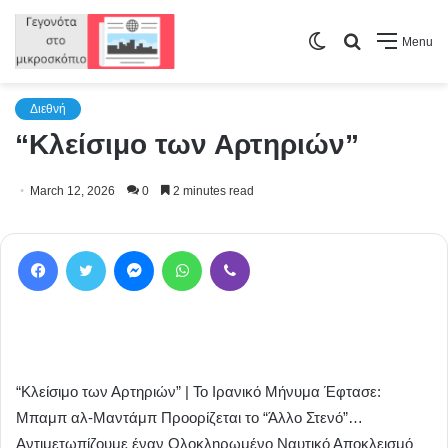
Switch
Search
Menu
skin
for
Διεθνή
“Κλείσιμο των Αρτηριών”
March 12, 2026
0
2 minutes read
Facebook
Twitter
Messenger
WhatsApp
Viber
“Κλείσιμο των Αρτηριών” | Το Ιρανικό Μήνυμα Έφτασε:
Μπαμπ αλ-Μαντάμπ Προορίζεται το “Άλλο Στενό”…
Αντιμετωπίζουμε έναν Ολοκληρωμένο Ναυτικό Αποκλεισμό