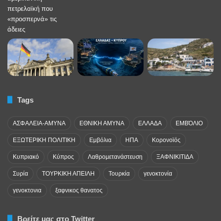
Tags
ΑΣΦΑΛΕΙΑ-ΑΜΥΝΑ
ΕΘΝΙΚΗ ΑΜΥΝΑ
ΕΛΛΑΔΑ
ΕΜΒΌΛΙΟ
ΕΞΩΤΕΡΙΚΗ ΠΟΛΙΤΙΚΗ
Εμβόλια
ΗΠΑ
Κορονοϊός
Κυπριακό
Κύπρος
Λαθρομετανάστευση
ΞΑΦΝΙΚΙΤΙΔΑ
Συρία
ΤΟΥΡΚΙΚΗ ΑΠΕΙΛΗ
Τουρκία
γενοκτονία
γενοκτονια
ξαφνικος θανατος
Βρείτε μας στο Twitter