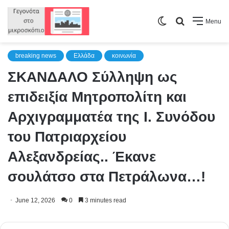
Switch
Search
Menu
skin
for
breaking news
Ελλάδα
κοινωνία
ΣΚΑΝΔΑΛΟ Σύλληψη ως
επιδειξία Μητροπολίτη και
Αρχιγραμματέα της Ι. Συνόδου
του Πατριαρχείου
Αλεξανδρείας.. Έκανε
σουλάτσο στα Πετράλωνα…!
June 12, 2026
0
3 minutes read