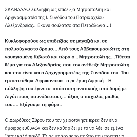
ΣΚΑΝΔΑΛΟ Σύλληψη ως επιδειξία Μητροπολίτη και
Αρχιγραμματέα της Ι. Συνόδου του Πατριαρχείου
Αλεξανδρείας.. Έκανε σουλάτσο στα Πετράλωνα…!
Κυκλοφορούσε ως επιδειξίας σε μαγαζιά και σε
πολυσύχναστο δρόμο… Από τους Αββακουμασιώτες στη
ναυαγισμένη Κιβωτό και τώρα ο .. Μητροπολίτης…Τίθεται
θέμα για τον Αλεξανδρείας που τον ανέδειξε Μητροπολίτη
και που είναι και ο Αρχιγραμματέας της Συνόδου του. Του
εμπιστεύθηκε Αφρικανάκια.. α ρε έρμη Αφρική…Η
σύλληψη του έγινε σε απόσταση αναπνοής από δομή με
Αιγύπτιους ασυνόδευτους… άξιος ο παχυλός μισθός
του…. Εξάγουμε τη φύρα
…
Ο Δωρόθεος Σύρου που τον χειροτόνησε ιερέα δεν είναι
άμοιρος ευθυνών και δεν καθαρίζει με το να λέει σε εμένα
”ήταν καλό παιδί”. Ένας ιεράρχης το πρώτο που πρέπει να