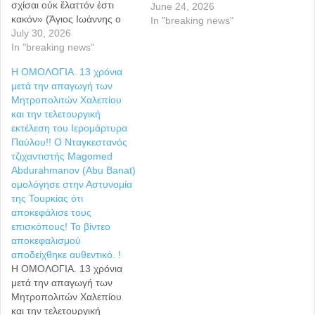
σχίσαι οὐκ ἔλαττόν ἐστι
June 24, 2026
κακόν» (Άγιος Ιωάννης ο
In "breaking news"
Χρυσόστομος) Ο
July 30, 2026
Ηγούμενος της νέας
In "breaking news"
Εσφιγμένου, αρχιμ.
Η ΟΜΟΛΟΓΙΑ. 13 χρόνια
Βαρθολομαίος, μετέβη μαζί
μετά την απαγωγή των
με μοναχούς της Μονής
Μητροπολιτών Χαλεπίου
στην Ουκρανία. Την
και την τελετουργική
Παρασκευή, 10 Ιουλίου,
εκτέλεση του Ιερομάρτυρα
εορτή του κτήτορος της
Παύλου!! Ο Νταγκεστανός
Μεγάλης Λαύρας των
τζιχαντιστής Magomed
Σπηλαίων του Κιέβου, Αγίου
Abdurahmanov (Abu Banat)
Αντωνίου…
ομολόγησε στην Αστυνομία
της Τουρκίας ότι
αποκεφάλισε τους
επισκόπους! Το βίντεο
αποκεφαλισμού
αποδείχθηκε αυθεντικό. !
Η ΟΜΟΛΟΓΙΑ. 13 χρόνια
μετά την απαγωγή των
Μητροπολιτών Χαλεπίου
και την τελετουργική