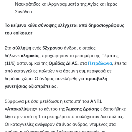
Ναυκράτιδος και Αρχιγραμματέα της Αγίας και Ιεράς
Συνόδου.
Το κείμενο κάθε σύνοψης ελέγχεται από δημοσιογράφους
του enikos.gr
Στη
σύλληψη
ενός
52χρονου
άνδρα, ο οποίος
δήλωνε
κληρικός
, προχώρησαν το μεσημέρι της Πέμπτης
(11/6) αστυνομικοί της
Ομάδας ΔΙ.ΑΣ.
στα
Πετράλωνα
, έπειτα
από καταγγελίες πολιτών για άσεμνη συμπεριφορά σε
δημόσιο χώρο. Ο άνδρας συνελήφθη για
προσβολή
γενετήσιας αξιοπρέπειας
.
Σύμφωνα με όσα μετέδωσε η εκπομπή του
ANT1
«Αποκαλύψεις»
το κέντρο της
Άμεσης Δράσης
ειδοποιήθηκε
λίγο πριν από τη 1 το μεσημέρι από τουλάχιστον δύο πολίτες.
Οι καταγγελίες ανέφεραν ότι ένας άνδρας, ντυμένος στα
μαύρα, κυκλοφορούσε σε δρόμους της περιοχής με