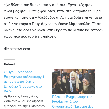
είχε δώσει ποτέ δικαιώματα για τίποτα. Εργατικός ήταν,
φιλότιμος ήταν. Όπως φαινόταν, ήταν στη Μητρόπολη Σύρου,
έφυγε και πήγε στην Αλεξάνδρεια. Αρχιμανδρίτης πήγε, μετά
από λίγο καιρό ο Πατριάρχης τον έκανε Μητροπολίτη. Τέτοια
δικαιώματα δεν είχε δώσει στη Σύρο το παιδί αυτό και απορώ
τώρα που μου το λέτε». enikos.gr
dimpenews.com
Related
Ο Ηγούμενος νέας
Εσφιγμένου συλλειτουργεί
με τον αχειροτόνητο
Επιφάνιο Ντουμένκο στο
Κιέβο
Άρθρο της Ευαγγελίας
Πόλεμος Ενημέρωσης της
Ζουλάκη «Tοῦ εἰς αἵρεσιν
Ρωσίας κατά του
ἐμπεσεῖν τό τήν Ἐκκλησίαν
Οικουμενικού Πατριαρχείου