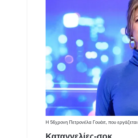
H 56χρονη Πετρονέλα Γουάιτ, που εργάζεται
Καταγγελίες-σοκ