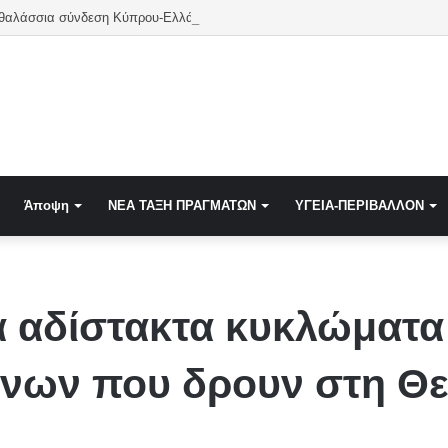
 θαλάσσια σύνδεση Κύπρου-Ελλάδας – Το 2027 ίσως η τελευταία χρονιά
Άποψη
NEA TAΞΗ ΠΡΑΓΜΑΤΩΝ
ΥΓΕΙΑ-ΠΕΡΙΒΑΛΛΟΝ
τα αδίστακτα κυκλώματ
νων που δρουν στη Θ