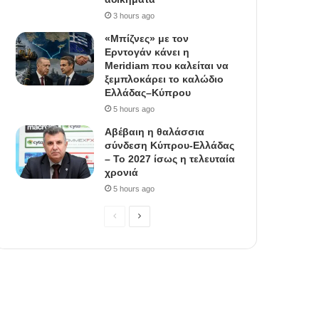
3 hours ago
«Μπίζνες» με τον
Ερντογάν κάνει η
Meridiam που καλείται να
ξεμπλοκάρει το καλώδιο
Ελλάδας–Κύπρου
5 hours ago
Αβέβαιη η θαλάσσια
σύνδεση Κύπρου-Ελλάδας
– Το 2027 ίσως η τελευταία
χρονιά
5 hours ago
P
N
r
e
e
x
v
t
i
p
o
a