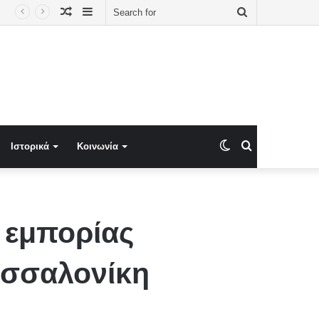
Random
Sidebar
Search
Article
for
Switch
Search
Ιστορικά
Κοινωνία
skin
for
α εμπορίας
εσσαλονίκη