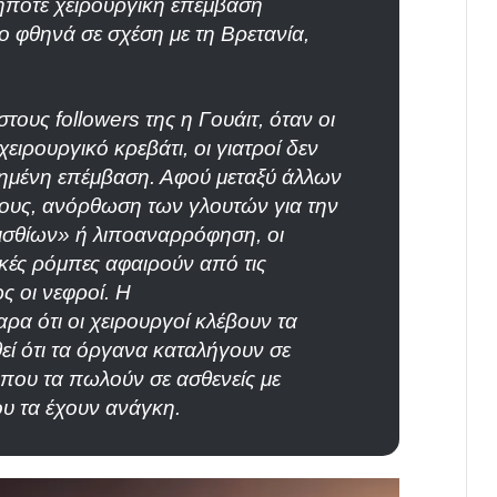
ήποτε χειρουργική επέμβαση
ο φθηνά σε σχέση με τη Βρετανία,
.
υς followers της η Γουάιτ, όταν οι
χειρουργικό κρεβάτι, οι γιατροί δεν
ημένη επέμβαση. Αφού μεταξύ άλλων
ους, ανόρθωση των γλουτών για την
ισθίων» ή λιποαναρρόφηση, οι
κές ρόμπες αφαιρούν από τις
ς οι νεφροί. Η
ρα ότι οι χειρουργοί κλέβουν τα
ί ότι τα όργανα καταλήγουν σε
που τα πωλούν σε ασθενείς με
υ τα έχουν ανάγκη.