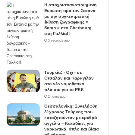
Η αποχριστιανοποιημένη
Ευρώπη τιμά τον Σατανά
με την συγκεντρωτική
έκθεση ζωγραφικής «
Satan » στο Cherbourg
στη Γαλλία!!
3 seconds ago
Τουρκία: «Όχι» σε
Οτσαλάν και Καραγιλάν
στο νέο νομοθετικό
πλαίσιο για το PKK
2 hours ago
Θεσσαλονίκη: Συνελήφθη
31χρονος Τούρκος που
καταζητούνταν με ερυθρά
αγγελία – Καταδίκες για
ναρκωτικά, όπλο και βίαια
αδικήματα