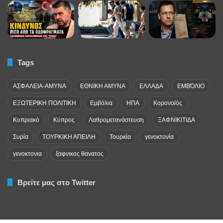
Tags
ΑΣΦΑΛΕΙΑ-ΑΜΥΝΑ
ΕΘΝΙΚΗ ΑΜΥΝΑ
ΕΛΛΑΔΑ
ΕΜΒΌΛΙΟ
ΕΞΩΤΕΡΙΚΗ ΠΟΛΙΤΙΚΗ
Εμβόλια
ΗΠΑ
Κορονοϊός
Κυπριακό
Κύπρος
Λαθρομετανάστευση
ΞΑΦΝΙΚΙΤΙΔΑ
Συρία
ΤΟΥΡΚΙΚΗ ΑΠΕΙΛΗ
Τουρκία
γενοκτονία
γενοκτονια
ξαφνικος θανατος
Βρείτε μας στο Twitter