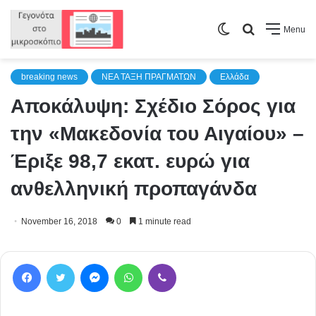
Switch
Search
Menu
skin
for
breaking news
NEA TAΞΗ ΠΡΑΓΜΑΤΩΝ
Ελλάδα
Αποκάλυψη: Σχέδιο Σόρος για
την «Μακεδονία του Αιγαίου» –
Έριξε 98,7 εκατ. ευρώ για
ανθελληνική προπαγάνδα
November 16, 2018
0
1 minute read
Facebook
Twitter
Messenger
WhatsApp
Viber