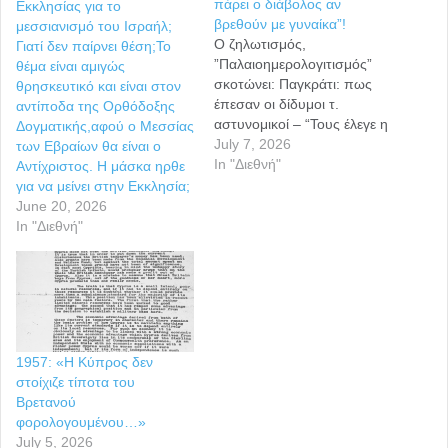
πάρει ο διάβολος αν
Εκκλησίας για το
βρεθούν με γυναίκα”!
μεσσιανισμό του Ισραήλ;
Ο ζηλωτισμός,
Γιατί δεν παίρνει θέση;Το
”Παλαιοημερολογιτισμός”
θέμα είναι αμιγώς
σκοτώνει: Παγκράτι: πως
θρησκευτικό και είναι στον
έπεσαν οι δίδυμοι τ.
αντίποδα της Ορθόδοξης
αστυνομικοί – “Τους έλεγε η
Δογματικής,αφού ο Μεσσίας
μάνα τους πως θα τους
July 7, 2026
των Εβραίων θα είναι ο
πάρει ο διάβολος αν
In "Διεθνή"
Αντίχριστος. Η μάσκα ηρθε
βρεθούν με γυναίκα”! Τους
για να μείνει στην Εκκλησία;
έτρεχε από παιδάκια να
June 20, 2026
παρακολουθούν
In "Διεθνή"
εξορκισμούς σε εκκλησίες.
Δεν διευκρινίζεται αν ήταν
Παλαιοημερολογίτες αλλά
μικρή σημασία έχει καθώς
από την πλάνη του…
1957: «Η Κύπρος δεν
στοίχιζε τίποτα του
Bρετανού
φορολογουμένου…»
July 5, 2026