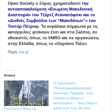
Open Society ο Σόρος χρηματοδοτεί
την
αυτοαποκαλούμενη «Ενωμένη Μακεδονική
Διασπορά» του Τζόρτζ Ατανασόφσκι και το
«Διεθνές Συμβούλιο των “Μακεδόνων”» του
Τοντόρ Πέτρο
φ
. Τα κεφάλαια σύμφωνα με τις
καταγγελίες φτάνουν έτσι και στα Σκόπια, σε
εθνικιστές όπως το VMRO και σε οργανώσεις
στην Ελλάδα, όπως το «Ουράνιο Τόξο».
Πηγή:
star.gr
Related
Ο ζηλωτισμός,
”Παλαιοημερολογιτισμός”
σκοτώνει: Παγκράτι: πως
έπεσαν οι δίδυμοι τ.
αστυνομικοί – “Τους έλεγε η
μάνα τους πως θα τους
Ποια είναι η θέση της