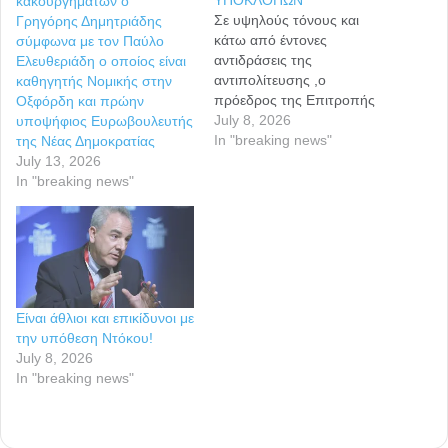
κακουργημάτων ο
Σε υψηλούς τόνους και
Γρηγόρης Δημητριάδης
κάτω από έντονες
σύμφωνα με τον Παύλο
αντιδράσεις της
Ελευθεριάδη ο οποίος είναι
αντιπολίτευσης ,ο
καθηγητής Νομικής στην
πρόεδρος της Επιτροπής
Οξφόρδη και πρώην
Θεσμών και Διαφάνειας της
July 8, 2026
υποψήφιος Ευρωβουλευτής
Βουλής, Αθανάσιος
In "breaking news"
της Νέας Δημοκρατίας
Μπούρας -μαζί με την
July 13, 2026
κυβερνητική πλειοψηφία-
In "breaking news"
απέρριψαν το αίτημα που
είχε συνυπογραφεί από τα
2/5 των βουλευτών, να
κληθούν σε ακρόαση για το
θέμα των υποκλοπών, ο
επιχειρηματίας και
Είναι άθλιοι και επικίδυνοι με
ιδρυτής…
την υπόθεση Ντόκου!
July 8, 2026
In "breaking news"