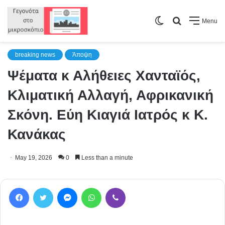
Switch
Search
Menu
skin
for
breaking news
Άποψη
Ψέματα κ Αλήθειες Χανταϊός,
Κλιματική Αλλαγή, Αφρικανική
Σκόνη. Εύη Κιαγιά Ιατρός κ Κ.
Κανάκας
May 19, 2026
0
Less than a minute
Facebook
Twitter
Messenger
WhatsApp
Viber