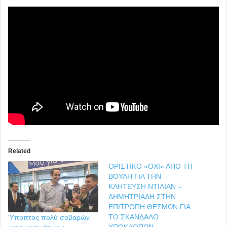
Related
ΟΡΙΣΤΙΚΟ «ΟΧΙ» ΑΠΟ ΤΗ
ΒΟΥΛΗ ΓΙΑ ΤΗΝ
ΚΛΗΤΕΥΣΗ ΝΤΙΛΙΑΝ –
ΔΗΜΗΤΡΙΑΔΗ ΣΤΗΝ
ΕΠΙΤΡΟΠΗ ΘΕΣΜΩΝ ΓΙΑ
ΤΟ ΣΚΑΝΔΑΛΟ
Ύποπτος πολύ σοβαρών
ΥΠΟΚΛΟΠΩΝ