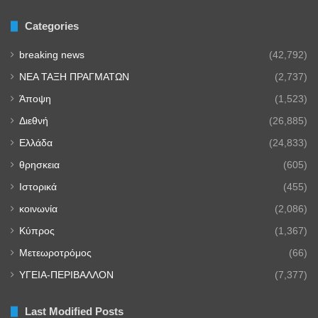
Categories
breaking news
(42,792)
NEA TAΞΗ ΠΡΑΓΜΑΤΩΝ
(2,737)
Άποψη
(1,523)
Διεθνή
(26,885)
Ελλάδα
(24,833)
θρησκεια
(605)
Ιστορικά
(455)
κοινωνία
(2,086)
Κύπρος
(1,367)
Μετεωροτρόμος
(66)
ΥΓΕΙΑ-ΠΕΡΙΒΑΛΛΟΝ
(7,377)
Last Modified Posts