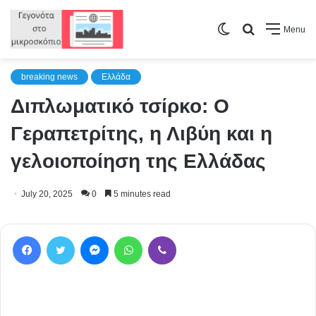
Switch
Search
Menu
skin
for
breaking news
Ελλάδα
Διπλωματικό τσίρκο: Ο
Γεραπετρίτης, η Λιβύη και η
γελοιοποίηση της Ελλάδας
July 20, 2025
0
5 minutes read
Facebook
Twitter
Messenger
WhatsApp
Viber