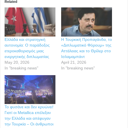
Related
Ελλάδα και στρατηγική
Η Τουρκική Προπαγάνδα, το
αυτονομία: Ο παράδοξος
«Διπλωματικό Φόρουμ» της
ετεροκαθορισμός μιας
Αττάλειας και το Θρίλερ στο
ενεργητικής διπλωματίας
Ισλαμαμπάντ
May 20, 2026
April 21, 2026
In "breaking news"
In "breaking news"
Το φυσάνε και δεν κρυώνει!
Γιατί οι Metallica επέλεξαν
την Ελλάδα και απέφυγαν
την Τουρκία – Οι άνθρωποι