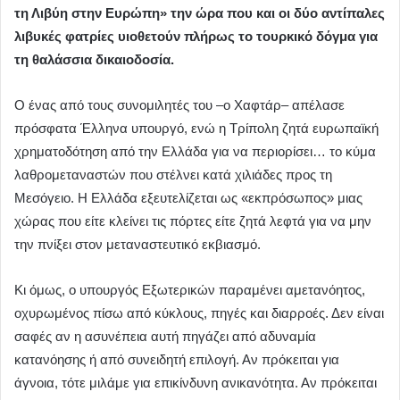
τη Λιβύη στην Ευρώπη» την ώρα που και οι δύο αντίπαλες
λιβυκές φατρίες υιοθετούν πλήρως το τουρκικό δόγμα για
τη θαλάσσια δικαιοδοσία.
Ο ένας από τους συνομιλητές του –ο Χαφτάρ– απέλασε
πρόσφατα Έλληνα υπουργό, ενώ η Τρίπολη ζητά ευρωπαϊκή
χρηματοδότηση από την Ελλάδα για να περιορίσει… το κύμα
λαθρομεταναστών που στέλνει κατά χιλιάδες προς τη
Μεσόγειο. Η Ελλάδα εξευτελίζεται ως «εκπρόσωπος» μιας
χώρας που είτε κλείνει τις πόρτες είτε ζητά λεφτά για να μην
την πνίξει στον μεταναστευτικό εκβιασμό.
Κι όμως, ο υπουργός Εξωτερικών παραμένει αμετανόητος,
οχυρωμένος πίσω από κύκλους, πηγές και διαρροές. Δεν είναι
σαφές αν η ασυνέπεια αυτή πηγάζει από αδυναμία
κατανόησης ή από συνειδητή επιλογή. Αν πρόκειται για
άγνοια, τότε μιλάμε για επικίνδυνη ανικανότητα. Αν πρόκειται