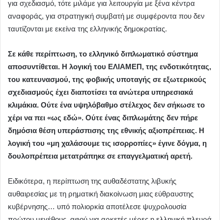
για σχεδιασμό, τότε μιλάμε για λειτουργία με ξένα κέντρα
αναφοράς, για στρατηγική συμβατή με συμφέροντα που δεν
ταυτίζονται με εκείνα της ελληνικής δημοκρατίας.
Σε κάθε περίπτωση, το ελληνικό διπλωματικό σύστημα
αποσυντίθεται. Η λογική του ΕΛΙΑΜΕΠ, της ενδοτικότητας,
του κατευνασμού, της φοβικής υποταγής σε εξωτερικούς
σχεδιασμούς έχει διαποτίσει τα ανώτερα υπηρεσιακά
κλιμάκια. Ούτε ένα υψηλόβαθμο στέλεχος δεν σήκωσε το
χέρι να πει «ως εδώ». Ούτε ένας διπλωμάτης δεν πήρε
δημόσια θέση υπεράσπισης της εθνικής αξιοπρέπειας. Η
λογική του «μη χαλάσουμε τις ισορροπίες» έγινε δόγμα, η
δουλοπρέπεια μετατράπηκε σε επαγγελματική αρετή.
Ειδικότερα, η περίπτωση της αυθαδέστατης λιβυκής
αυθαιρεσίας με τη ρηματική διακοίνωση μιας εύθραυστης
κυβέρνησης… υπό πολιορκία αποτέλεσε ψυχρολουσία
πρώτου μεγέθους, αφού για αρκετές μέρες η ελληνική πλευρά