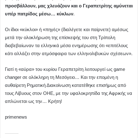
προσβάλλουν, μας χλευάζουν και ο Γεραπετρίτης αμύνεται
υπέρ πατρίδος μέσω… κύκλων
.
Οι ίδιοι «κύκλοι» ή «πηγές» (διαλέγετε και παίρνετε) αμέσως
μετά την ολοκλήρωση της επίσκεψής του στη Τρίπολη
διαβεβαίωναν τα ελληνικά μέσα ενημέρωσης ότι «επιτέλους
κάτι αλλάζει στην ατμόσφαιρα των ελληνολιβυκών σχέσεων».
Γιατί η «αύρα» του κυρίου Γεραπετρίτη λειτουργεί ως game
changer σε ολόκληρη τη Μεσόγειο… Και την επομένη η
αυθαίρετη Ρηματική Διακοίνωση κατατέθηκε επισήμως από
τους Λίβυους στον ΟΗΕ, με την υφαλοκρηπίδα της Αφρικής να
απλώνεται ως την… Κρήτη!
primenews