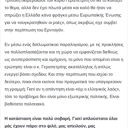
Τρίπολη διαβεβαίωσε τον κύριο Γεραπετρίτη ότι θα το κοιτάξει
το θέμα, αλλά δεν έχει πλωτά μέσα και καλό θα ήταν να
σπρώξει η Ελλάδα κάνα φράγκο μέσω Ευρωπαϊκής Ένωσης
για να «συγκρατηθούν οι ροές», όπως ακριβώς είχε συμβεί
στην περίπτωση του Ερντογάν.
Εν μέσω ενός διπλωματικού παραλογισμού, με τις προκλήσεις
να πολλαπλασιάζονται και τη χώρα να εμφανίζεται διεθνώς
ως ανυπεράσπιστη και αμήχανη, το μόνο που απομένει είναι η
ερώτηση: είναι ο κ. Γεραπετρίτης ακατάλληλος ή απλώς
ενεργεί βάσει σχεδίου; Και στην περίπτωση που ισχύει το
δεύτερο, ποιοι είναι εκείνοι που πραγματικά του υπαγορεύουν
τη γραμμή; Γιατί αν η απάντηση είναι «όχι ο ελληνικός λαός»,
τότε το πρόβλημα δεν είναι μόνο εξωτερικής πολιτικής. Είναι
βαθύτατα πολιτειακό.
Η κατάσταση είναι πολύ σοβαρή. Γιατί απλούστατα όλοι
μάς έχουν πάρει στο ψιλό, μας απειλούν, μας