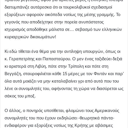
διατυμπάνιζε αυτάρεσκα ότι οι τουρκολιβυκοί σχεδιασμοί
εξορύξεων αφορούν οικόπεδα νοτίως της μέσης γραμμής. Το
γεγονός που αποδείχτηκε στην πορεία ανυπόστατος
ισχυρισμός αποδόθηκε μάλιστα σε… σεβασμό των ελληνικών
κυριαρχικών δικαιωμάτων!
Κι εδώ τίθεται ένα θέμα για την αντίληψη υπουργών, όπως οι
κ. Γεραπετρίτης και Παπασταύρου. Ο μεν ένας ταξιδεύει δεξιά
κι αριστερά στη Λιβύη, πότε στην Τρίπολη και πότε στη
Βεγγάζη, σταυροφιλιέται κάθε 15 μέρες με τον Φιντάν και παρ’
όλα αυτά μοιάζει να μην καταλαβαίνει γρι από αυτά που του
λένε οι συνομιλητές του, αφήνοντας τη χώρα να διασύρεται ως
σάκος του μποξ.
Ο άλλος, ο πονηρός υποτίθεται, φλομώνει τους Αμερικανούς
συνομιλητές του που έχουν εκδηλώσει -θεωρητικά πάντα-
ενδιαφέρον για εξορύξεις νοτίως της Κρήτης με αβάσιμες