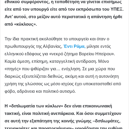
εθνικού συμφέροντος, η τοποθέτηση να γίνεται επισήμως
είτε από τον υπουργό είτε από τον εκπρόσωπο του ΥΠΕΞ.
Αντ’ αυτού, στο μείζον αυτό περιστατικό η απάντηση ήρθε
από «κύκλους».
Την ίδια πρακτική ακολούθησε το υπουργείο και όταν ο
πρωθυπουργός της Αλβανίας,
Έντι Ράμα,
μίλησε εντός
ελληνικού εδάφους για «νεκρό ζήτημα Βορείου Ηπείρου».
Καμία άμεση, επίσημη, καταγγελτική αντίδραση. Μόνο
«πηγές» που ψιθύριζαν για… ενόχληση. Σε μια χώρα που
διαρκώς εξευτελίζεται διεθνώς, ακόμη και αυτή η αυτονόητη
χρήση της γλώσσας ως μέσο ισχύος έχει υποκατασταθεί από
φόβο, αδράνεια και πολιτικό αυτισμό.
Η «διπλωματία των κύκλων» δεν είναι επικοινωνιακή
τακτική, είναι πολιτική ανεπάρκεια. Και όσοι συμμετέχουν
σε αυτή την εξαπάτηση της κοινής γνώμης –διπλωμάτες,
τεχνοκράτες και παρατρεχάμενοι– μοιράζονται την ευθύνη.