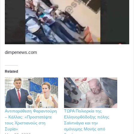
dimpenews.com
Related
Αντιπαράθεση Φαραντούρη
ΤΩΡΑ Πολιορκία της
– Κάλλας: «Προστατέψτε
Ελληνορθόδοξης πόλης
τους Χριστιανούς στη
Σαϊντνάγια και την
Συρία»
ομόνυμης Μονής από