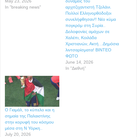
May 23, 2026
δυνάμεις του
In "breaking news"
αρχιτζιχαντιστή Τζολάνι.
Πολλοί Ελληνορθόδοξοι
συνελήφθησαν!! Νέο κύμα
πογκρόμ στη Συρία..
Δολοφονίες αμάχων σε
Χαλέπι, Κοιλάδα
Χριστιανών, Ακτή…Δημόσια
λιντσαρίσματα! BINTEO
ΦΩΤΟ
June 14, 2026
In "Διεθνή"
Ο Γιαμάλ, το κύπελο και η
σημαία της Παλαιστίνης
στην κορυφή του κόσμου
μέσα στη Ν Υόρκη..
July 20, 2026