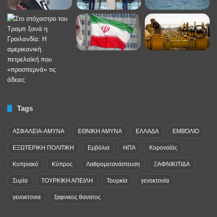
Tags
ΑΣΦΑΛΕΙΑ-ΑΜΥΝΑ
ΕΘΝΙΚΗ ΑΜΥΝΑ
ΕΛΛΑΔΑ
ΕΜΒΌΛΙΟ
ΕΞΩΤΕΡΙΚΗ ΠΟΛΙΤΙΚΗ
Εμβόλια
ΗΠΑ
Κορονοϊός
Κυπριακό
Κύπρος
Λαθρομετανάστευση
ΞΑΦΝΙΚΙΤΙΔΑ
Συρία
ΤΟΥΡΚΙΚΗ ΑΠΕΙΛΗ
Τουρκία
γενοκτονία
γενοκτονια
ξαφνικος θανατος