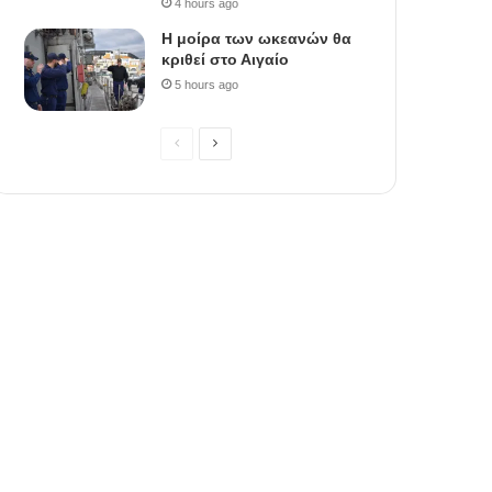
4 hours ago
Η μοίρα των ωκεανών θα
κριθεί στο Αιγαίο
5 hours ago
Previous
Next
page
page