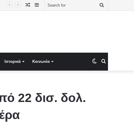
Random
Sidebar
Search
ά κρατίδια: Η AfD πρώτη δύναμη, το τείχος του CDU και η σκιά της Μόσχας
Article
for
Switch
Search
Ιστορικά
Κοινωνία
skin
for
ό 22 δισ. δολ.
αέρα