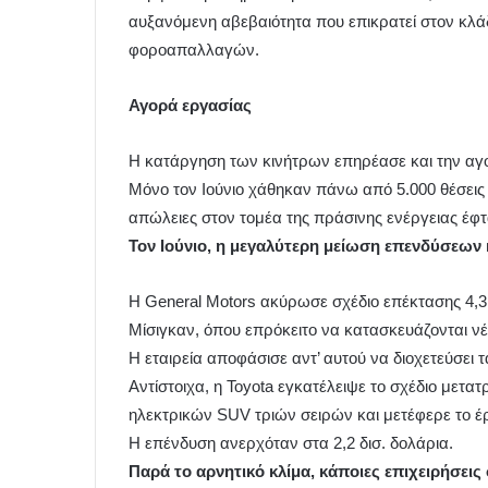
αυξανόμενη αβεβαιότητα που επικρατεί στον κλ
φοροαπαλλαγών.
Αγορά εργασίας
Η κατάργηση των κινήτρων επηρέασε και την αγ
Μόνο τον Ιούνιο χάθηκαν πάνω από 5.000 θέσεις
απώλειες στον τομέα της πράσινης ενέργειας έφτα
Τον Ιούνιο, η μεγαλύτερη μείωση επενδύσεων
Η General Motors ακύρωσε σχέδιο επέκτασης 4,3 
Μίσιγκαν, όπου επρόκειτο να κατασκευάζονται ν
Η εταιρεία αποφάσισε αντ’ αυτού να διοχετεύσε
Αντίστοιχα, η Toyota εγκατέλειψε το σχέδιο μετα
ηλεκτρικών SUV τριών σειρών και μετέφερε το έρ
Η επένδυση ανερχόταν στα 2,2 δισ. δολάρια.
Παρά το αρνητικό κλίμα, κάποιες επιχειρήσει