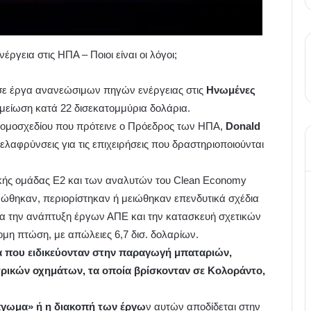
γεια στις ΗΠΑ – Ποιοι είναι οι λόγοι;
 σε έργα ανανεώσιμων πηγών ενέργειας στις
Ηνωμένες
είωση κατά 22 δισεκατομμύρια δολάρια.
 νομοσχεδίου που πρότεινε ο Πρόεδρος των ΗΠΑ,
Donald
ελαφρύνσεις για τις επιχειρήσεις που δραστηριοποιούνται
κής ομάδας E2 και των αναλυτών του Clean Economy
ρώθηκαν, περιορίστηκαν ή μειώθηκαν επενδυτικά σχέδια
α την ανάπτυξη έργων ΑΠΕ και την κατασκευή σχετικών
ομη πτώση, με απώλειες 6,7 δισ. δολαρίων.
α που ειδικεύονταν στην παραγωγή μπαταριών,
ρικών οχημάτων, τα οποία βρίσκονταν σε Κολοράντο,
γωμα» ή η διακοπή των έργω
ν αυτών αποδίδεται στην