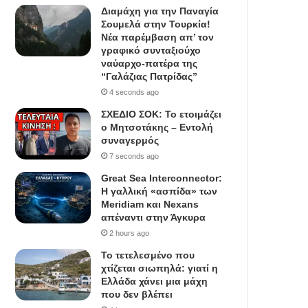
Διαμάχη για την Παναγία
Σουμελά στην Τουρκία!
Νέα παρέμβαση απ’ τον
γραφικό συνταξιούχο
ναύαρχο-πατέρα της
“Γαλάζιας Πατρίδας”
4 seconds ago
ΣΧΕΔΙΟ ΣΟΚ: Το ετοιμάζει
ο Μητσοτάκης – Εντολή
συναγερμός
7 seconds ago
Great Sea Interconnector:
Η γαλλική «ασπίδα» των
Meridiam και Nexans
απέναντι στην Άγκυρα
2 hours ago
Το τετελεσμένο που
χτίζεται σιωπηλά: γιατί η
Ελλάδα χάνει μια μάχη
που δεν βλέπει