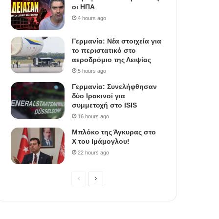
οι ΗΠΑ
4 hours ago
Γερμανία: Νέα στοιχεία για
το περιστατικό στο
αεροδρόμιο της Λειψίας
5 hours ago
Γερμανία: Συνελήφθησαν
δύο Ιρακινοί για
συμμετοχή στο ISIS
16 hours ago
Μπλόκο της Άγκυρας στο
X του Ιμάμογλου!
22 hours ago
Previous
Next
page
page