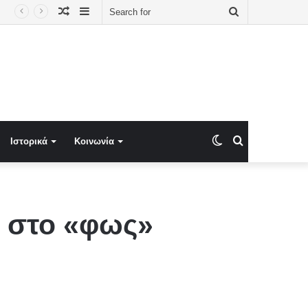
Random
Sidebar
Search
Article
for
Switch
Search
Ιστορικά
Κοινωνία
skin
for
 στο «φως»