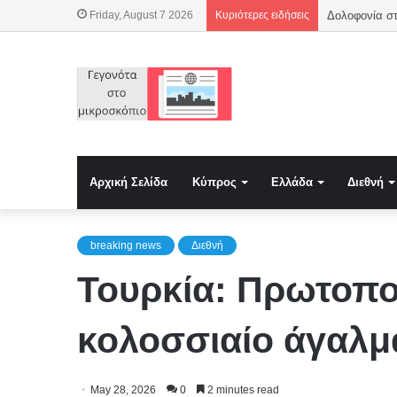
Friday, August 7 2026
Κυριότερες ειδήσεις
Δολοφονία στ
Αρχική Σελίδα
Κύπρος
Ελλάδα
Διεθνή
breaking news
Διεθνή
Τουρκία: Πρωτοπο
κολοσσιαίο άγαλμ
May 28, 2026
0
2 minutes read