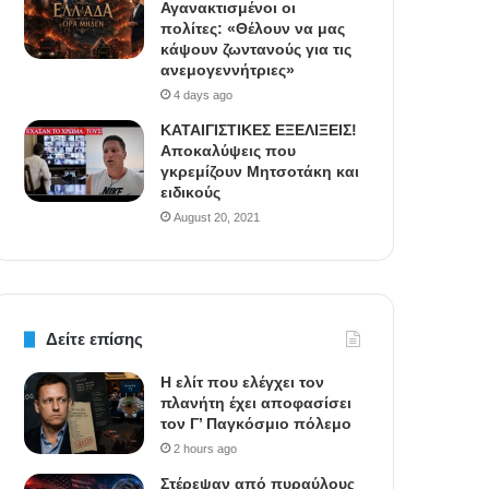
Αγανακτισμένοι οι
πολίτες: «Θέλουν να μας
κάψουν ζωντανούς για τις
ανεμογεννήτριες»
4 days ago
ΚΑΤΑΙΓΙΣΤΙΚΕΣ ΕΞΕΛΙΞΕΙΣ!
Αποκαλύψεις που
γκρεμίζουν Μητσοτάκη και
ειδικούς
August 20, 2021
Δείτε επίσης
Η ελίτ που ελέγχει τον
πλανήτη έχει αποφασίσει
τον Γ’ Παγκόσμιο πόλεμο
2 hours ago
Στέρεψαν από πυραύλους