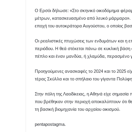
Ο Ερσόι δήλωσε: «Στο σκηνικό οικοδόμημα φέρα
μέτρων, κατασκευασμένο από λευκό μάρμαρο». 
εποχή του αυτοκράτορα Αυγούστου, ο οποίος βασί
Οι ρεαλιστικές πτυχώσεις των ενδυμάτων και η 
περιόδου. Η θεά στέκεται πάνω σε κυκλική βάσ
πέπλο και έναν μανδύα, ή χλαμύδα, περασμένο γ
Προηγούμενες ανασκαφές το 2024 και το 2025 εί
τέρας Σκύλλα και το σπήλαιο του γίγαντα Πολύφ
Στην πόλη της Λαοδίκειας, η Αθηνά είχε σημασία
που βρέθηκαν στην περιοχή αποκαλύπτουν ότι θ
τη βασική βιομηχανία του αρχαίου οικισμού.
pentapostagma.