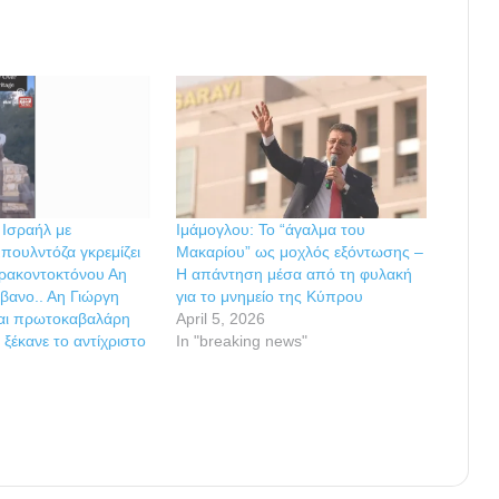
 Ισραήλ με
Ιμάμογλου: Το “άγαλμα του
μπουλντόζα γκρεμίζει
Μακαρίου” ως μοχλός εξόντωσης –
ρακοντοκτόνου Αη
Η απάντηση μέσα από τη φυλακή
ίβανο.. Αη Γιώργη
για το μνημείο της Κύπρου
και πρωτοκαβαλάρη
April 5, 2026
ξέκανε το αντίχριστο
In "breaking news"