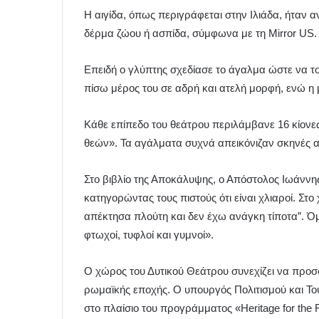
Η αιγίδα, όπως περιγράφεται στην Ιλιάδα, ήταν α
δέρμα ζώου ή ασπίδα, σύμφωνα με τη Mirror US.
Επειδή ο γλύπτης σχεδίασε το άγαλμα ώστε να το
πίσω μέρος του σε αδρή και ατελή μορφή, ενώ η 
Κάθε επίπεδο του θεάτρου περιλάμβανε 16 κίονε
θεών». Τα αγάλματα συχνά απεικόνιζαν σκηνές 
Στο βιβλίο της Αποκάλυψης, ο Απόστολος Ιωάννης
κατηγορώντας τους πιστούς ότι είναι χλιαροί. Στο 
απέκτησα πλούτη και δεν έχω ανάγκη τίποτα”. Όμ
φτωχοί, τυφλοί και γυμνοί».
Ο χώρος του Δυτικού Θεάτρου συνεχίζει να προσ
ρωμαϊκής εποχής. Ο υπουργός Πολιτισμού και Τ
στο πλαίσιο του προγράμματος «Heritage for the F