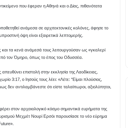
ντικείμενο που έφεραν η Αθηνά και ο Δίας, πιθανότατα
ποθετηθεί ανάμεσα σε αρχιτεκτονικές κολόνες, άφησε το
μπροστινή όψη είναι εξαιρετικά λεπτομερής.
ς και τα κενά ανάμεσά τους λειτουργούσαν ως «γκαλερί
από τον Όμηρο, όπως το έπος του Οδυσσέα.
 απευθύνει επιστολή στην εκκλησία της Λαοδίκειας,
χωρίο 3:17, ο Ιησούς τους λέει: «Λέτε: “Είμαι πλούσιος,
ως δεν αντιλαμβάνεστε ότι είστε ταλαίπωροι, αξιολύπητοι,
φέρει στον αρχαιολογικό κόσμο σημαντικά ευρήματα της
ουρισμού Μεχμέτ Νουρί Ερσόι παρουσίασε το νέο εύρημα
uture».