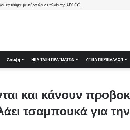
ράν επιτέθηκε με πύραυλο σε πλοίο της ADNOC στα Στενά του Ορμούζ
Άποψη
NEA TAΞΗ ΠΡΑΓΜΑΤΩΝ
ΥΓΕΙΑ-ΠΕΡΙΒΑΛΛΟΝ
ται και κάνουν προβοκ
άει τσαμπουκά για τη