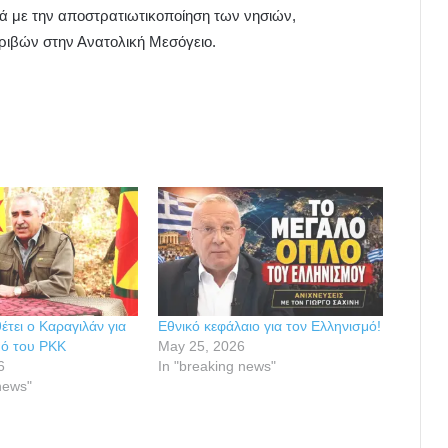
κά με την αποστρατιωτικοποίηση των νησιών,
τριβών στην Ανατολική Μεσόγειο.
έτει ο Καραγιλάν για
Εθνικό κεφάλαιο για τον Ελληνισμό!
μό του PKK
May 25, 2026
6
In "breaking news"
news"