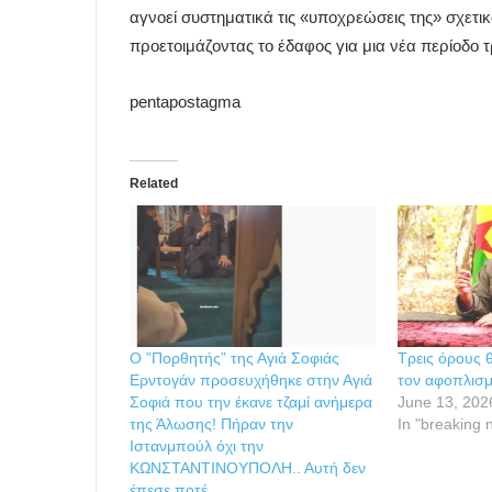
αγνοεί συστηματικά τις «υποχρεώσεις της» σχετι
προετοιμάζοντας το έδαφος για μια νέα περίοδο 
pentapostagma
Related
Ο ”Πορθητής” της Αγιά Σοφιάς
Τρεις όρους θ
Ερντογάν προσευχήθηκε στην Αγιά
τον αφοπλισ
Σοφιά που την έκανε τζαμί ανήμερα
June 13, 202
της Άλωσης! Πήραν την
In "breaking 
Ιστανμπούλ όχι την
ΚΩΝΣΤΑΝΤΙΝΟΥΠΟΛΗ.. Αυτή δεν
έπεσε ποτέ…