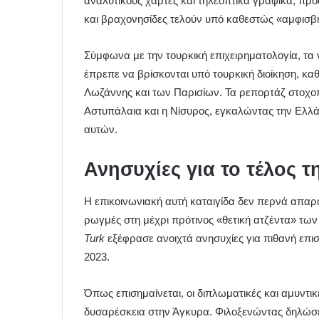
αναλυτικούς χάρτες και τηλεοπτικά γραφικά, προω
και βραχονησίδες τελούν υπό καθεστώς «αμφισβ
Σύμφωνα με την τουρκική επιχειρηματολογία, τα
έπρεπε να βρίσκονται υπό τουρκική διοίκηση, κα
Λωζάννης και των Παρισίων. Τα ρεπορτάζ στοχο
Αστυπάλαια και η Νίσυρος, εγκαλώντας την Ελλά
αυτών.
Ανησυχίες για το τέλος τ
Η επικοινωνιακή αυτή καταιγίδα δεν περνά απαρα
ρωγμές στη μέχρι πρότινος «θετική ατζέντα» τω
Turk
εξέφρασε ανοιχτά ανησυχίες για πιθανή επι
2023.
Όπως επισημαίνεται, οι διπλωματικές και αμυντι
δυσαρέσκεια στην Άγκυρα. Φιλοξενώντας δηλώσει