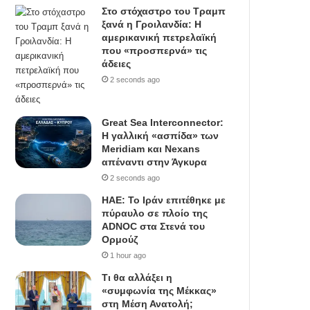
Στο στόχαστρο του Τραμπ
ξανά η Γροιλανδία: Η
αμερικανική πετρελαϊκή
που «προσπερνά» τις
άδειες
2 seconds ago
Great Sea Interconnector:
Η γαλλική «ασπίδα» των
Meridiam και Nexans
απέναντι στην Άγκυρα
2 seconds ago
ΗΑΕ: Το Ιράν επιτέθηκε με
πύραυλο σε πλοίο της
ADNOC στα Στενά του
Ορμούζ
1 hour ago
Τι θα αλλάξει η
«συμφωνία της Μέκκας»
στη Μέση Ανατολή;