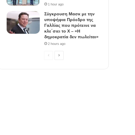
1 hour ago
Σύγκρουση Μασκ με την
υποψήφια Πρόεδρο της
Γαλλίας που πρότεινε να
κλε΄σιει το X – «Η
δημοκρατία δεν πωλείται»
2 hours ago
Previous
Next
page
page