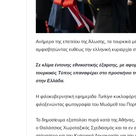
Ανήμερα της επετείου της Άλωσης, τα τουρκικά 
αμφισβητώντας ευθέως την ελληνική κυριαρχία στ
Σε κλίμα έντονης εθνικιστικής έξαρσης, με αφ
τουρκικός Τύπος επαναφέρει στο προσκήνιο τη
στην Ελλάδα.
Η φιλοκυβερνητική εφημερίδα
Turkiye
κυκλοφόρησ
φιλοξενώντας φωτογραφία του Μωάμεθ του Πορθητ
Το δημοσίευμα εξαπολύει πυρά κατά της Αθήνας, 
ο Θαλάσσιος Χωροταξικός Σχεδιασμός και τα εν ε
στόχαστρο και την Κυπριακή Δημοκρατία για τη