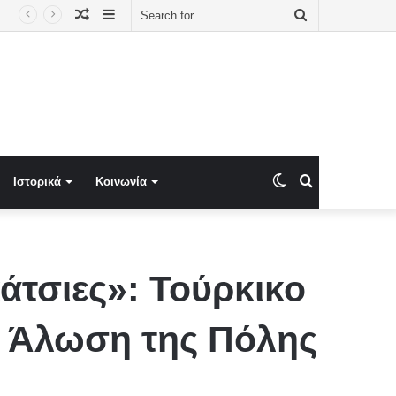
Random
Sidebar
Search
Article
for
Switch
Search
Ιστορικά
Κοινωνία
skin
for
άτσιες»: Τούρκικο
ν Άλωση της Πόλης