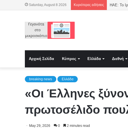
Saturday, August 8 2026
Κυριότερες ειδήσεις
ΗΑΕ: Το Ι
Αρχική Σελίδα
Κύπρος
Ελλάδα
Διεθνή
breaking news
Ελλάδα
«Οι Έλληνες ξύνον
πρωτοσέλιδο πουλ
May 29, 2026
0
2 minutes read