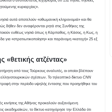
θείται ο ανυπόστατος ισχυρισμός ότι 152 νησιά, νησίδες
ητούμενης κυριαρχίας».
 νησιά αυτά αποτελούν «οθωμανική κληρονομιά» και θα
θώς δήθεν δεν αναφέρονται ρητά στις Συνθήκες της
ποιούν ευθέως νησιά όπως η Κάρπαθος, η Κάσος, η Κως, η
δα για «στρατιωτικοποίηση» και παράνομη «κατοχή» 25 εξ
ης «θετικής ατζέντας»
τήρητη από τους Τούρκους αναλυτές, οι οποίοι βλέπουν
ν ελληνοτουρκικών σχέσεων. Το τηλεοπτικό δίκτυο
CNN
στροφή στην περίοδο υψηλής έντασης που προηγήθηκε του
κές κινήσεις της Αθήνας προκαλούν αυξανόμενη
ς ακαδημαϊκών, το δίκτυο κατηγόρησε την Ελλάδα ότι