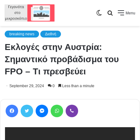
Switch
Search
Menu
skin
for
breaking news
Διεθνή
Εκλογές στην Αυστρία:
Σημαντικό προβάδισμα του
FPO – Tι πρεσβεύει
September 29, 2024
0
Less than a minute
Facebook
Twitter
Messenger
WhatsApp
Viber