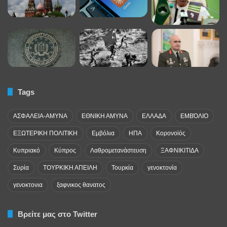
Tags
ΑΣΦΑΛΕΙΑ-ΑΜΥΝΑ
ΕΘΝΙΚΗ ΑΜΥΝΑ
ΕΛΛΑΔΑ
ΕΜΒΌΛΙΟ
ΕΞΩΤΕΡΙΚΗ ΠΟΛΙΤΙΚΗ
Εμβόλια
ΗΠΑ
Κορονοϊός
Κυπριακό
Κύπρος
Λαθρομετανάστευση
ΞΑΦΝΙΚΙΤΙΔΑ
Συρία
ΤΟΥΡΚΙΚΗ ΑΠΕΙΛΗ
Τουρκία
γενοκτονία
γενοκτονια
ξαφνικος θανατος
Βρείτε μας στο Twitter