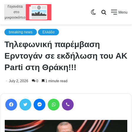
Switch
Search
Menu
skin
for
breaking news
Ελλάδα
Τηλεφωνική παρέμβαση
Ερντογάν σε εκδήλωση του AK
Parti στη Θράκη!!!
July 2, 2026
0
1 minute read
Facebook
Twitter
Messenger
WhatsApp
Viber