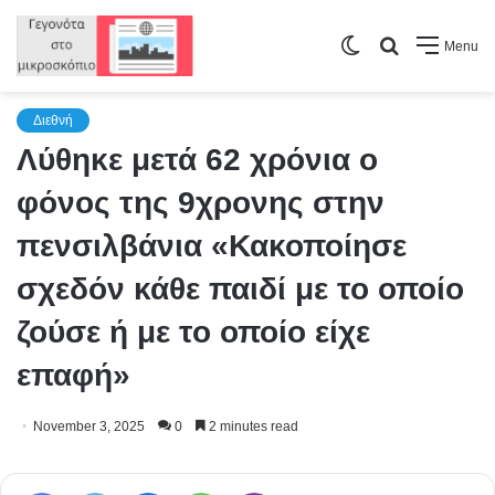
Switch
Search
Menu
skin
for
Διεθνή
Λύθηκε μετά 62 χρόνια ο
φόνος της 9χρονης στην
πενσιλβάνια «Κακοποίησε
σχεδόν κάθε παιδί με το οποίο
ζούσε ή με το οποίο είχε
επαφή»
November 3, 2025
0
2 minutes read
Facebook
Twitter
Messenger
WhatsApp
Viber