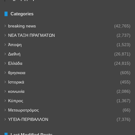
Categories
breaking news
(42,765)
NEA TAΞΗ ΠΡΑΓΜΑΤΩΝ
(2,737)
Άποψη
(1,523)
Διεθνή
(26,871)
Ελλάδα
(24,815)
θρησκεια
(605)
Ιστορικά
(455)
κοινωνία
(2,086)
Κύπρος
(1,367)
Μετεωροτρόμος
(66)
ΥΓΕΙΑ-ΠΕΡΙΒΑΛΛΟΝ
(7,376)
Last Modified Posts