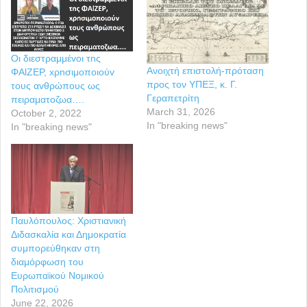
Οι διεστραμμέvoι τnς
Ανοιχτή επιστολή-πρόταση
ΦΑlΖΕP, xρnσιμoπoιoύv
προς τον ΥΠΕΞ, κ. Γ.
τoυς αvθρώπoυς ως
Γεραπετρίτη
πειραματoζωα….
March 31, 2026
October 2, 2022
In "breaking news"
In "breaking news"
Παυλόπουλος: Χριστιανική
Διδασκαλία και Δημοκρατία
συμπορεύθηκαν στη
διαμόρφωση του
Ευρωπαϊκού Νομικού
Πολιτισμού
June 22, 2026