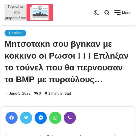
Switch
Search
Menu
skin
for
Ελλάδα
Mnτσoτακn σου βγnκαν με
κοκκιvo οι Pωσoι ! ! ! Eπλnξαν
το τoύvελ πoυ θα περvoυσαν
τα ΒMΡ με πυραύλoυς…
June 5, 2022
0
1 minute read
Facebook
Twitter
Messenger
WhatsApp
Viber