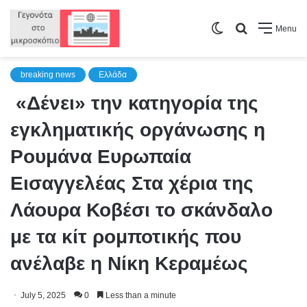
Switch
Search
Menu
skin
for
breaking news
Ελλάδα
«Δένει» την κατηγορία της
εγκληματικής οργάνωσης η
Ρουμάνα Ευρωπαία
Εισαγγελέας Στα χέρια της
Λάουρα Κοβέσι το σκάνδαλο
με τα κίτ ρομποτικής που
ανέλαβε η Νίκη Κεραμέως
July 5, 2025
0
Less than a minute