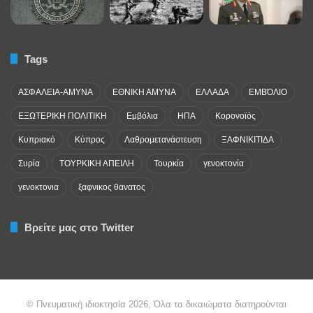
Tags
ΑΣΦΑΛΕΙΑ-ΑΜΥΝΑ
ΕΘΝΙΚΗ ΑΜΥΝΑ
ΕΛΛΑΔΑ
ΕΜΒΌΛΙΟ
ΕΞΩΤΕΡΙΚΗ ΠΟΛΙΤΙΚΗ
Εμβόλια
ΗΠΑ
Κορονοϊός
Κυπριακό
Κύπρος
Λαθρομετανάστευση
ΞΑΦΝΙΚΙΤΙΔΑ
Συρία
ΤΟΥΡΚΙΚΗ ΑΠΕΙΛΗ
Τουρκία
γενοκτονία
γενοκτονια
ξαφνικος θανατος
Βρείτε μας στο Twitter
© Πνευματική ιδιοκτησία 2026, Όλα τα δικαιώματα διατηρούνται