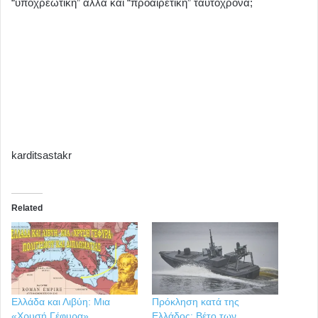
“υποχρεωτική” αλλά και “προαιρετική” ταυτόχρονα;
karditsastakr
Related
Ελλάδα και Λιβύη: Μια
Πρόκληση κατά της
«Χρυσή Γέφυρα»
Ελλάδος: Βέτο των